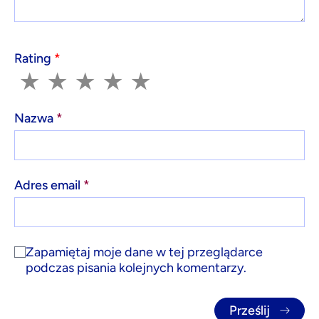
Rating
*
1
2
3
4
5
★
★
★
★
★
Nazwa
*
Adres email
*
Zapamiętaj moje dane w tej przeglądarce
podczas pisania kolejnych komentarzy.