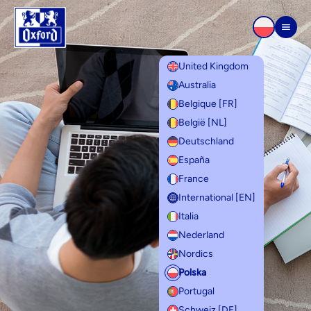
Przejdź do treści
Men
United Kingdom
Australia
Belgique [FR]
België [NL]
Deutschland
España
France
International [EN]
Italia
Nederland
Nordics
Polska
Portugal
Schweiz [DE]