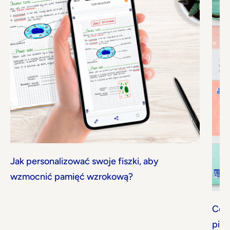
Jak personalizować swoje fiszki, aby
wzmocnić pamięć wzrokową?
Co 
pier