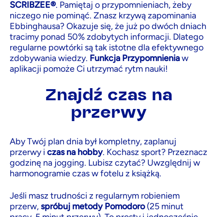
SCRIBZEE®
. Pamiętaj o przypomnieniach, żeby
niczego nie pominąć. Znasz krzywą zapominania
Ebbinghausa? Okazuje się, że już po dwóch dniach
tracimy ponad 50% zdobytych informacji. Dlatego
regularne powtórki są tak istotne dla efektywnego
zdobywania wiedzy.
Funkcja Przypomnienia
w
aplikacji pomoże Ci utrzymać rytm nauki!
Znajdź czas na
przerwy
Aby Twój plan dnia był kompletny, zaplanuj
przerwy i
czas na hobby
. Kochasz sport? Przeznacz
godzinę na jogging. Lubisz czytać? Uwzględnij w
harmonogramie czas w fotelu z książką.
Jeśli masz trudności z regularnym robieniem
przerw,
spróbuj metody Pomodoro
(25 minut
pracy, 5 minut przerwy). To prosty i jednocześnie