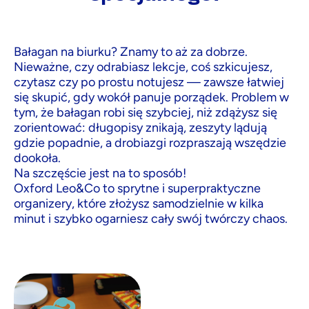
Bałagan na biurku? Znamy to aż za dobrze.
Nieważne, czy odrabiasz lekcje, coś szkicujesz,
czytasz czy po prostu notujesz — zawsze łatwiej
się skupić, gdy wokół panuje porządek. Problem w
tym, że bałagan robi się szybciej, niż zdążysz się
zorientować: długopisy znikają, zeszyty lądują
gdzie popadnie, a drobiazgi rozpraszają wszędzie
dookoła.
Na szczęście jest na to sposób!
Oxford Leo&Co to sprytne i superpraktyczne
organizery, które złożysz samodzielnie w kilka
minut i szybko ogarniesz cały swój twórczy chaos.