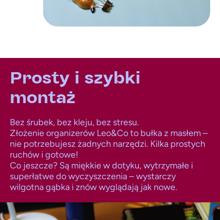
Prosty i szybki
montaż
Bez śrubek, bez kleju, bez stresu.
Złożenie organizerów Leo&Co to bułka z masłem –
nie potrzebujesz żadnych narzędzi. Kilka prostych
ruchów i gotowe!
Co jeszcze? Są miękkie w dotyku, wytrzymałe i
superłatwe do wyczyszczenia – wystarczy
wilgotna gąbka i znów wyglądają jak nowe.