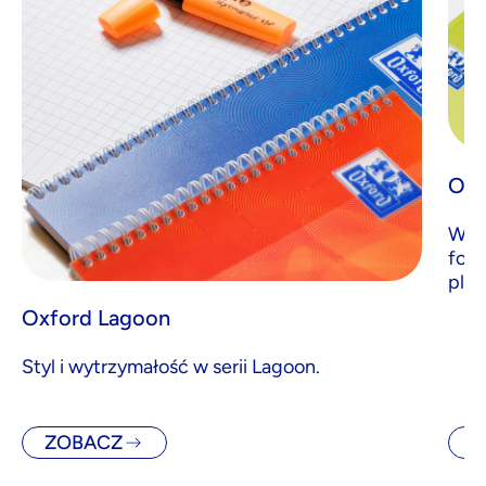
Oxf
Wyra
form
ple
Oxford Lagoon
Styl i wytrzymałość w serii Lagoon.
ZOBACZ
Z