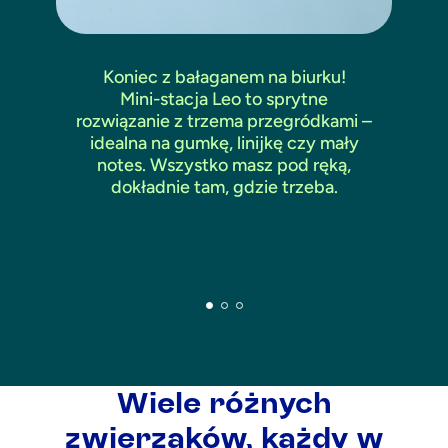
Koniec z bałaganem na biurku!
Mini-stacja Leo to sprytne
rozwiązanie z trzema przegródkami –
idealna na gumkę, linijkę czy mały
o
notes. Wszystko masz pod ręką,
dokładnie tam, gdzie trzeba.
w
Wiele różnych
zwierzaków, każdy w