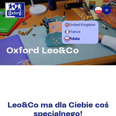
Przejdź do treści
Men
United Kingdom
France
Polska
Oxford Leo&Co
Leo&Co ma dla Ciebie coś
specjalnego!