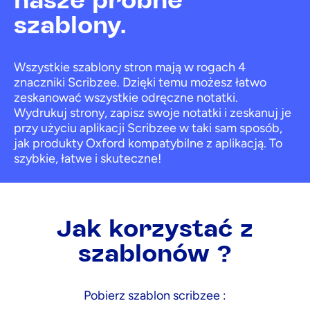
szablony.
Wszystkie szablony stron mają w rogach 4
znaczniki Scribzee. Dzięki temu możesz łatwo
zeskanować wszystkie odręczne notatki.
Wydrukuj strony, zapisz swoje notatki i zeskanuj je
przy użyciu aplikacji Scribzee w taki sam sposób,
jak produkty Oxford kompatybilne z aplikacją. To
szybkie, łatwe i skuteczne!
Jak korzystać z
szablonów ?
Pobierz szablon scribzee :