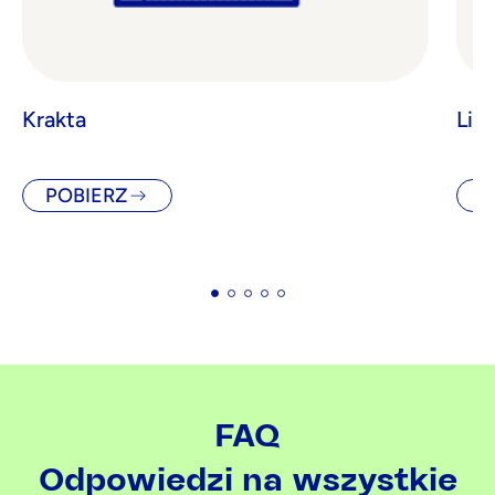
Krakta
Lini
POBIERZ
P
FAQ
Odpowiedzi na wszystkie