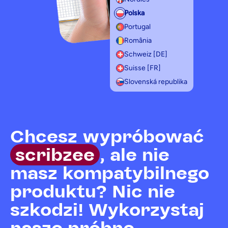
Polska
Portugal
România
Schweiz [DE]
Suisse [FR]
Slovenská republika
Chcesz wypróbować
scribzee
, ale nie
masz kompatybilnego
produktu? Nic nie
szkodzi! Wykorzystaj
nasze próbne