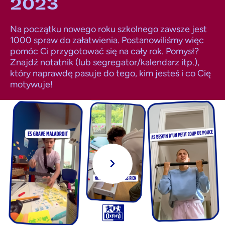
2023
Na początku nowego roku szkolnego zawsze jest
1000 spraw do załatwienia. Postanowiliśmy więc
pomóc Ci przygotować się na cały rok. Pomysł?
Znajdź notatnik (lub segregator/kalendarz itp.),
który naprawdę pasuje do tego, kim jesteś i co Cię
motywuje!
Grać