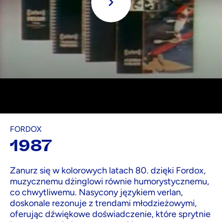
Grać
FORDOX
1987
Zanurz się w kolorowych latach 80. dzięki Fordox,
muzycznemu dżinglowi równie humorystycznemu,
co chwytliwemu. Nasycony językiem verlan,
doskonale rezonuje z trendami młodzieżowymi,
oferując dźwiękowe doświadczenie, które sprytnie