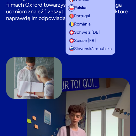
filmach Oxford towarzysz lat szkolnych pomaga
Polska
uczniom znaleźć zeszyt, notatnik lub teczkę, które
Portugal
naprawdę im odpowiadają.
România
Schweiz [DE]
Suisse [FR]
Slovenská republika