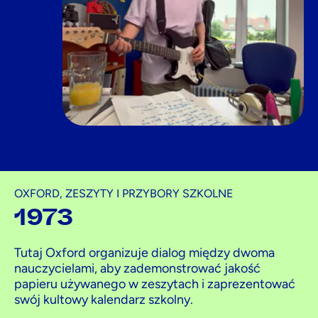
OXFORD, ZESZYTY I PRZYBORY SZKOLNE
1973
Tutaj Oxford organizuje dialog między dwoma
nauczycielami, aby zademonstrować jakość
papieru używanego w zeszytach i zaprezentować
swój kultowy kalendarz szkolny.