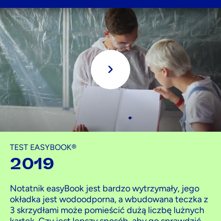
Grać
TEST EASYBOOK®
2019
Notatnik easyBook jest bardzo wytrzymały, jego
okładka jest wodoodporna, a wbudowana teczka z
3 skrzydłami może pomieścić dużą liczbę lużnych
kartek. Czy jest lepszy sposób, aby go sprawdzić,