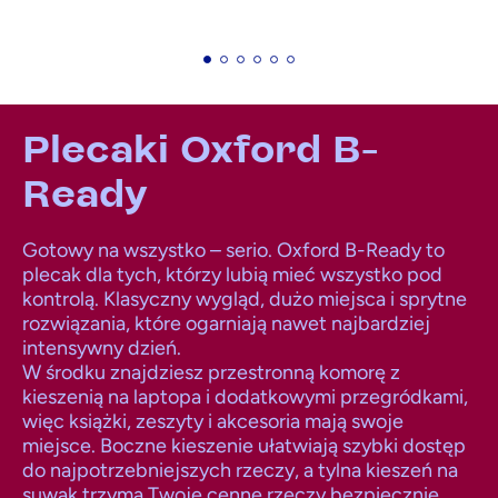
Plecaki Oxford B-
Ready
Gotowy na wszystko – serio. Oxford B-Ready to
plecak dla tych, którzy lubią mieć wszystko pod
kontrolą. Klasyczny wygląd, dużo miejsca i sprytne
rozwiązania, które ogarniają nawet najbardziej
intensywny dzień.
W środku znajdziesz przestronną komorę z
kieszenią na laptopa i dodatkowymi przegródkami,
więc książki, zeszyty i akcesoria mają swoje
miejsce. Boczne kieszenie ułatwiają szybki dostęp
do najpotrzebniejszych rzeczy, a tylna kieszeń na
suwak trzyma Twoje cenne rzeczy bezpiecznie.