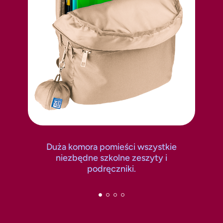
Duża komora pomieści wszystkie
niezbędne szkolne zeszyty i
podręczniki.