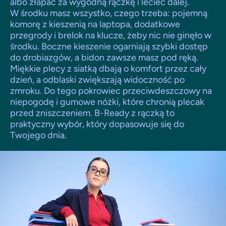
albo złapać za wygodną rączkę i lecieć dalej.
W środku masz wszystko, czego trzeba: pojemną
komorę z kieszenią na laptopa, dodatkowe
przegrody i brelok na klucze, żeby nic nie ginęło w
środku. Boczne kieszenie ogarniają szybki dostęp
do drobiazgów, a bidon zawsze masz pod ręką.
Miękkie plecy z siatką dbają o komfort przez cały
dzień, a odblaski zwiększają widoczność po
zmroku. Do tego pokrowiec przeciwdeszczowy na
niepogodę i gumowe nóżki, które chronią plecak
przed zniszczeniem. B-Ready z rączką to
praktyczny wybór, który dopasowuje się do
Twojego dnia.