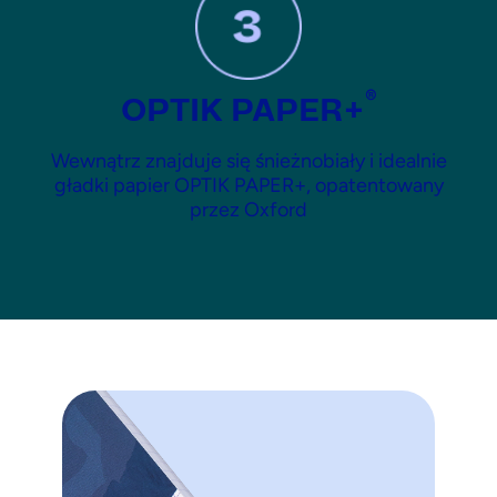
®
OPTIK PAPER+
Wewnątrz znajduje się śnieżnobiały i idealnie
gładki papier OPTIK PAPER+, opatentowany
przez Oxford