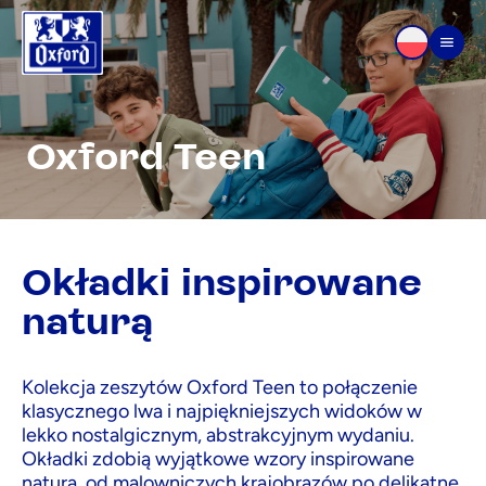
Przejdź do treści
Men
Oxford Teen
Okładki inspirowane
naturą
Kolekcja zeszytów Oxford Teen to połączenie
klasycznego lwa i najpiękniejszych widoków w
lekko nostalgicznym, abstrakcyjnym wydaniu.
Okładki zdobią wyjątkowe wzory inspirowane
naturą, od malowniczych krajobrazów po delikatne