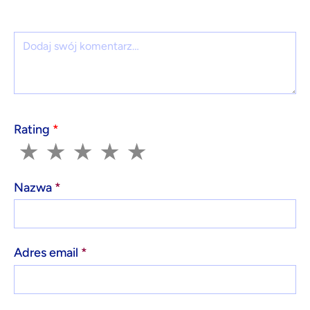
Komentarz
Rating
*
1
2
3
4
5
★
★
★
★
★
Nazwa
*
Adres email
*