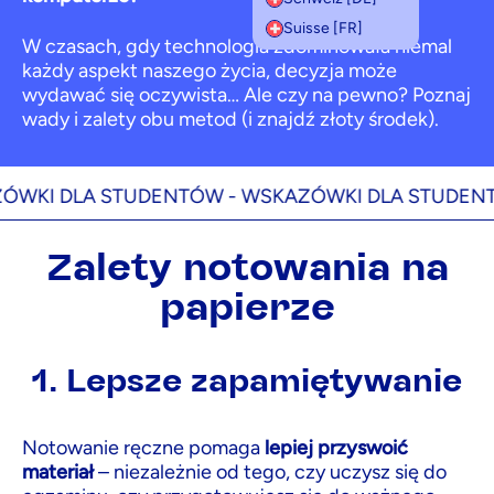
Suisse [FR]
W czasach, gdy technologia zdominowała niemal
każdy aspekt naszego życia, decyzja może
wydawać się oczywista… Ale czy na pewno? Poznaj
wady i zalety obu metod (i znajdź złoty środek).
 DLA STUDENTÓW -
WSKAZÓWKI DLA STUDENTÓW 
Zalety notowania na
papierze
1. Lepsze zapamiętywanie
Notowanie ręczne pomaga
lepiej przyswoić
materiał
– niezależnie od tego, czy uczysz się do