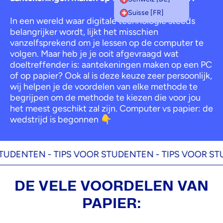
Suisse [FR]
In een wereld waar digitale technologie steeds
belangrijker wordt, lijkt het misschien
vanzelfsprekend om je lessen op de computer te
volgen. Maar heb je je ooit afgevraagd wat
doeltreffender is: aantekeningen maken op een PC
of op papier? Ook al is deze keuze zeer persoonlijk,
wij helpen je de voordelen van elke methode te
begrijpen om de methode te kiezen die voor jou
het meest geschikt zal zijn. Computer vs papier: de
wedstrijd is begonnen 👇
DENTEN -
TIPS VOOR STUDENTEN -
TIPS VOOR STUDE
DE VELE VOORDELEN VAN
PAPIER: