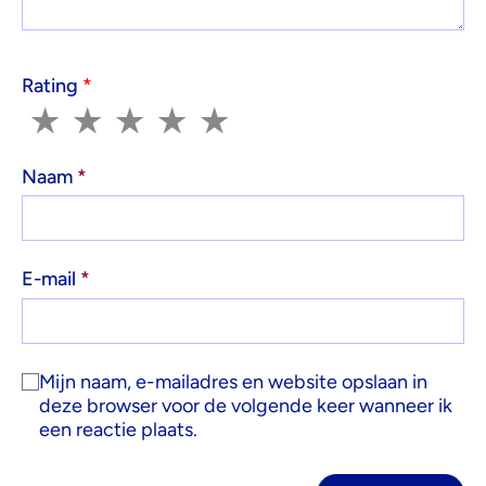
Rating
*
1
2
3
4
5
★
★
★
★
★
Naam
*
E-mail
*
Mijn naam, e-mailadres en website opslaan in
deze browser voor de volgende keer wanneer ik
een reactie plaats.