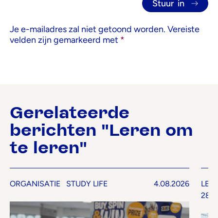
Je e-mailadres zal niet getoond worden.
Vereiste
velden zijn gemarkeerd met
*
Gerelateerde
berichten "Leren om
te leren"
ORGANISATIE
STUDY LIFE
4.08.2026
LER
28.0