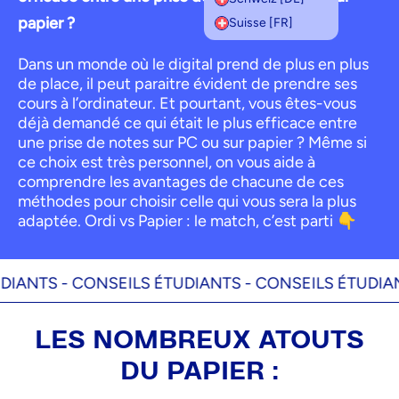
papier ?
Suisse [FR]
Dans un monde où le digital prend de plus en plus
de place, il peut paraitre évident de prendre ses
cours à l’ordinateur. Et pourtant, vous êtes-vous
déjà demandé ce qui était le plus efficace entre
une prise de notes sur PC ou sur papier ? Même si
ce choix est très personnel, on vous aide à
comprendre les avantages de chacune de ces
méthodes pour choisir celle qui vous sera la plus
adaptée. Ordi vs Papier : le match, c’est parti 👇
NTS -
CONSEILS ÉTUDIANTS -
CONSEILS ÉTUDIANTS
LES NOMBREUX ATOUTS
DU PAPIER :