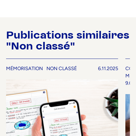
Publications similaires
"Non classé"
MÉMORISATION
NON CLASSÉ
6.11.2025
COM
MÉT
9.07