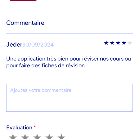
Commentaire
★
★
★
★
★
Jeder
30/09/2024
Une application très bien pour réviser nos cours ou
pour faire des fiches de révision
Commentaire
Evaluation
*
1
2
3
4
5
★
★
★
★
★