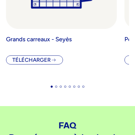
Grands carreaux - Seyès
Pet
TÉLÉCHARGER
T
FAQ