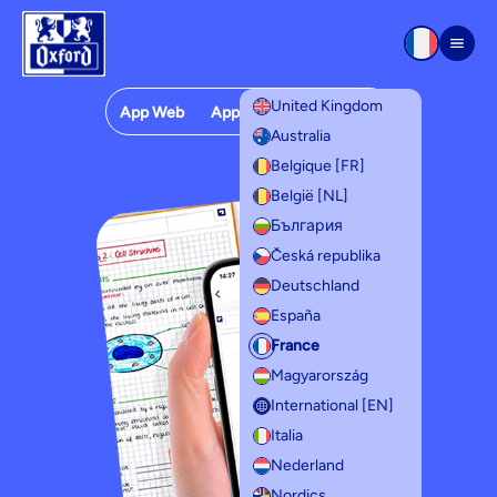
Aller au contenu
Men
United Kingdom
App Web
App Mobile
Modèles
Australia
Modèles
Belgique [FR]
België [NL]
България
Česká republika
Deutschland
España
France
Magyarország
International [EN]
Italia
Nederland
Nordics