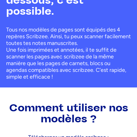
possible.
Tous nos modèles de pages sont équipés des 4
repères Scribzee. Ainsi, tu peux scanner facilement
toutes tes notes manuscrites.
Une fois imprimées et annotées, il te suffit de
scanner les pages avec scribzee de la même
manière que les pages de carnets, blocs ou
agendas compatibles avec scribzee. C’est rapide,
simple et efficace !
Comment utiliser nos
modèles ?