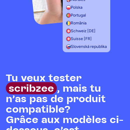
Polska
Portugal
România
Schweiz [DE]
Suisse [FR]
Slovenská republika
Tu veux tester
scribzee
, mais tu
n'as pas de produit
compatible?
Grâce aux modèles ci-
dessous, c'est