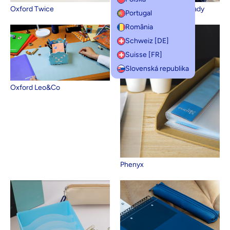
Sac à dos Oxford B-Ready
Oxford Twice
Portugal
România
Schweiz [DE]
Suisse [FR]
Slovenská republika
Oxford Leo&Co
Phenyx