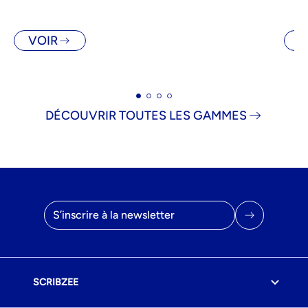
VOIR
V
DÉCOUVRIR TOUTES LES GAMMES
Adresse email
SCRIBZEE