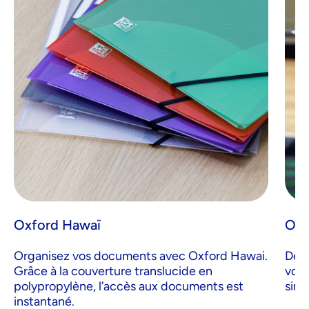
Oxford Hawaï
Oxf
Organisez vos documents avec Oxford Hawai.
Des 
Grâce à la couverture translucide en
vous
polypropylène, l’accès aux documents est
simp
instantané.