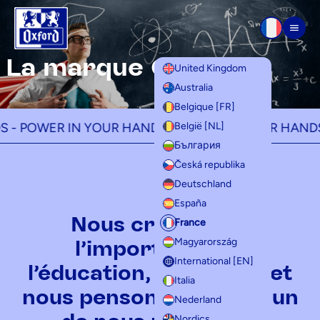
Aller au contenu
Men
La marque Oxford
United Kingdom
Australia
Belgique [FR]
POWER IN YOUR HANDS -
POWER IN YOUR HANDS -
P
België [NL]
България
Česká republika
Deutschland
España
Nous croyons en
France
l’importance de
Magyarország
International [EN]
l’éducation, à tout âge et
Italia
nous pensons que chacun
Nederland
Nordics