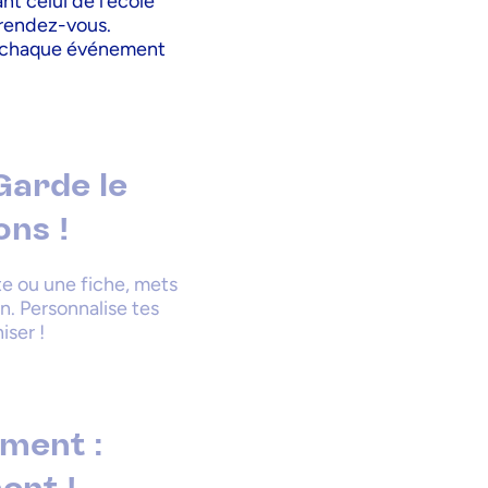
t celui de l’école
 rendez-vous.
ur chaque événement
Garde le
ons !
te ou une fiche, mets
on. Personnalise tes
iser !
ment :