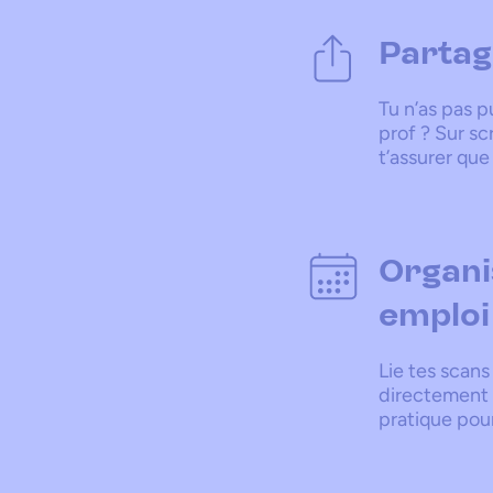
Partage
Tu n’as pas p
prof ? Sur s
t’assurer que
Organi
emploi
Lie tes scan
directement à
pratique pou