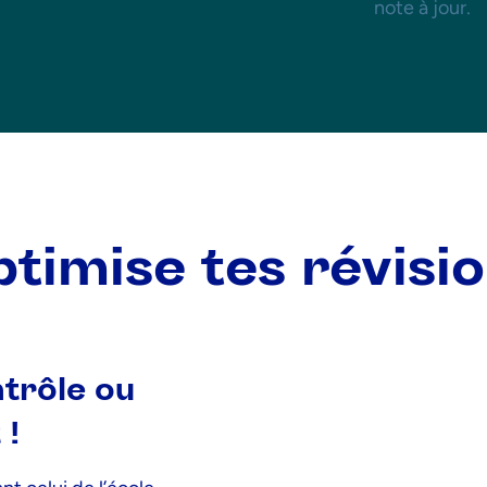
note à jour.
timise tes révisi
trôle ou
 !