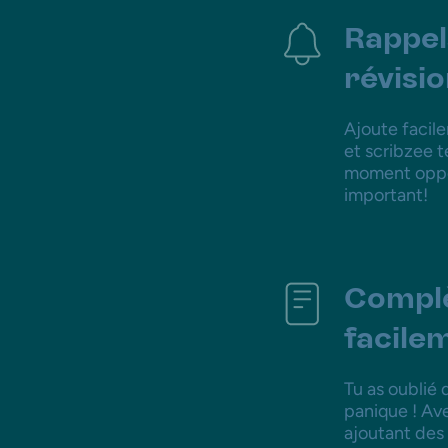
Rappel
révisio
Ajoute facile
et scribzee 
moment opport
important!
Complè
facile
Tu as oublié 
panique ! Av
ajoutant des