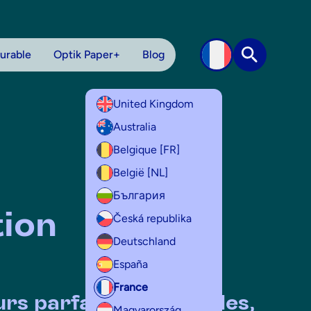
urable
Optik Paper+
Blog
Recherche
United Kingdom
Australia
Belgique [FR]
België [NL]
България
tion
Česká republika
Deutschland
España
France
rs parfaitement lisibles,
Magyarország