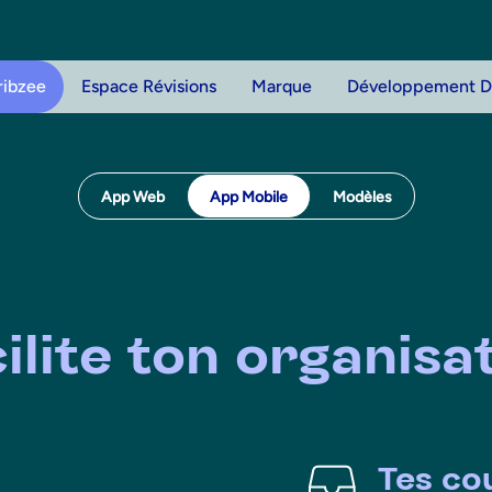
ribzee
Espace Révisions
Marque
Développement D
App Web
App Mobile
Modèles
eatures
ilite ton organisa
Tes cou