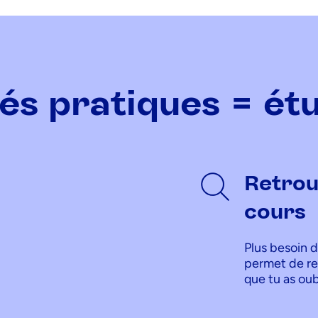
és pratiques = ét
Retrou
cours
Plus besoin 
permet de ret
que tu as oub