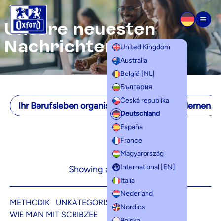
Zum Inhalt springen
Unsere neuesten
Men
Nachrichten
United Kingdom
Australia
België [NL]
България
Česká republika
Ihr Berufsleben organisieren
Lernen zu lernen
Deutschland
España
France
Magyarország
International [EN]
Showing all 10 results
Italia
Nederland
METHODIK
UNKATEGORISIERT
Nordics
WIE MAN MIT SCRIBZEE
Polska