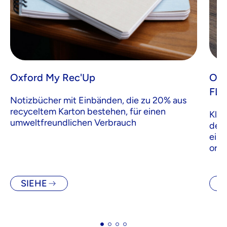
Oxford My Rec'Up
Oxf
FLA
Notizbücher mit Einbänden, die zu 20% aus
recyceltem Karton bestehen, für einen
Klei
umweltfreundlichen Verbrauch
dein
eine
orga
SIEHE
S