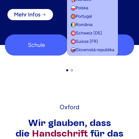
Polska
Mehr Infos
Portugal
România
Schweiz [DE]
Suisse [FR]
Schule
Studium
Slovenská republika
Oxford
Wir glauben, dass
die
Handschrift
für das