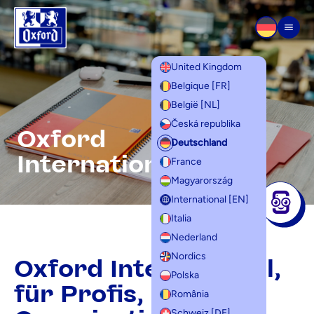
Zum Inhalt springen
Men
United Kingdom
Belgique [FR]
België [NL]
Česká republika
Oxford
Deutschland
International
France
Magyarország
International [EN]
Italia
Nederland
Nordics
Oxford International,
Polska
für Profis, die
România
Schweiz [DE]