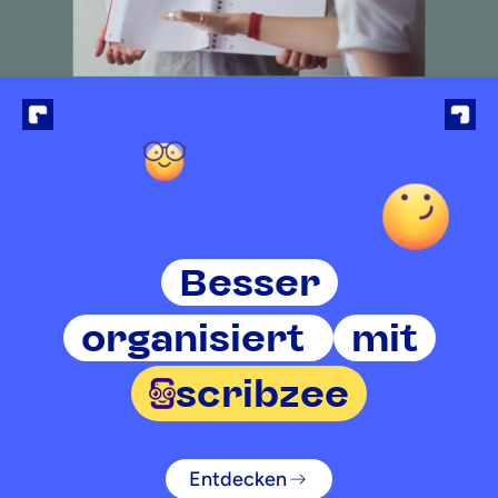
Besser
organisiert
mit
scribzee
Entdecken