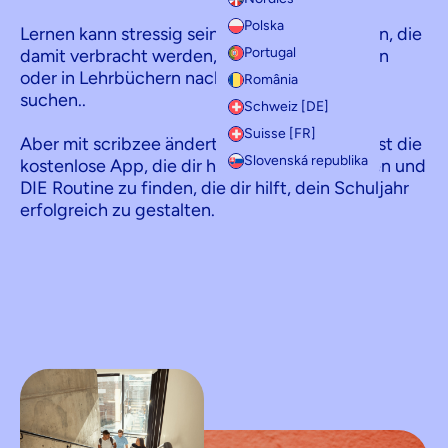
Polska
Lernen kann stressig sein, mit langen Abenden, die
Portugal
damit verbracht werden, Notizen nachzulesen
oder in Lehrbüchern nach Informationen zu
România
suchen..
Schweiz [DE]
Suisse [FR]
Aber mit scribzee ändert sich alles! scribzee ist die
Slovenská republika
kostenlose App, die dir hilft, effizient zu lernen und
DIE Routine zu finden, die dir hilft, dein Schuljahr
erfolgreich zu gestalten.