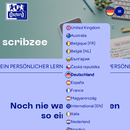
Zum Inhalt springen
Men
United Kingdom
Australia
scribzee
Belgique [FR]
België [NL]
България
ERSÖNLICHER LERNBEGLEITER -
DEIN PERSÖNLICHER
Česká republika
Deutschland
España
France
Magyarország
Noch nie war das Lernen
International [EN]
so einfach!
Italia
Nederland
Nordics