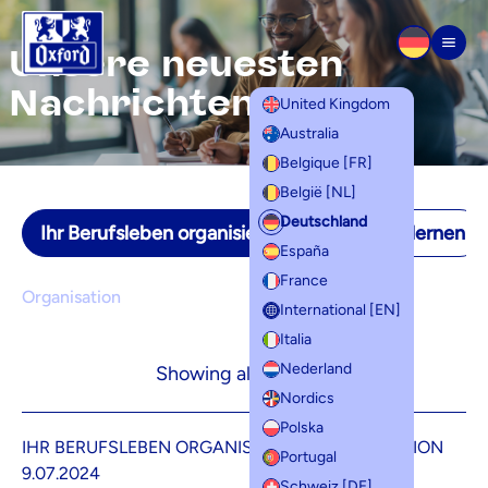
Zum Inhalt springen
Unsere neuesten
Men
Nachrichten
United Kingdom
Australia
Belgique [FR]
België [NL]
Deutschland
Ihr Berufsleben organisieren
Lernen zu lernen
España
France
Organisation
International [EN]
Italia
Nederland
Showing all 3 results
Nordics
Polska
IHR BERUFSLEBEN ORGANISIEREN
ORGANISATION
Portugal
9.07.2024
Schweiz [DE]