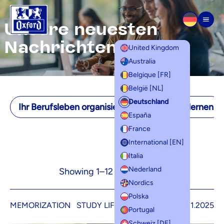
Zum Inhalt springen
Unsere neuesten
Men
Nachrichten
United Kingdom
Australia
Belgique [FR]
België [NL]
Deutschland
Ihr Berufsleben organisieren
Lernen zu lernen
España
France
International [EN]
Italia
Nederland
Showing 1–12 of 30 results
Nordics
Polska
MEMORIZATION
STUDY LIFE
14.11.2025
Portugal
Schweiz [DE]