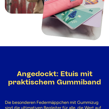
Angedockt: Etuis mit
praktischem Gummiband
Die besonderen Federmäppchen mit Gummizug
sind die ultimativen Begleiter für alle, die Wert auf