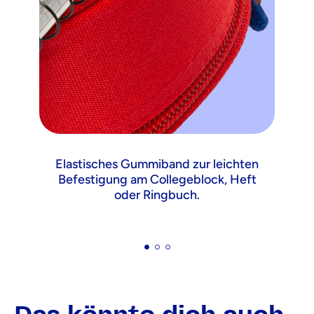
Elastisches Gummiband zur leichten
Befestigung am Collegeblock, Heft
oder Ringbuch.
a
Das könnte dich auch