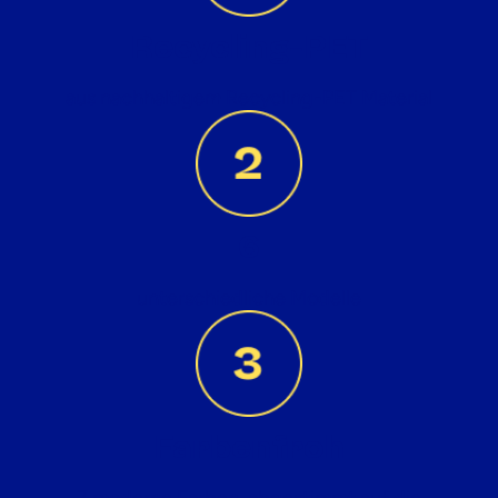
Recycling-PET
aus nachhaltigem Recycling-PET Material
6
unterschiedliche Modelle
Farbenfroh
7 moderne Farben, abgestimmt auf die