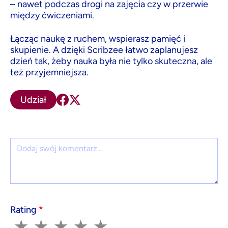
– nawet podczas drogi na zajęcia czy w przerwie
między ćwiczeniami.
Łącząc naukę z ruchem, wspierasz pamięć i
skupienie. A dzięki Scribzee łatwo zaplanujesz
dzień tak, żeby nauka była nie tylko skuteczna, ale
też przyjemniejsza.
Udział
Komentarz
Rating
*
1
2
3
4
5
★
★
★
★
★