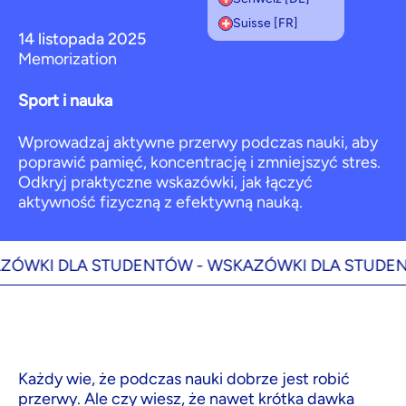
Suisse [FR]
14 listopada 2025
Memorization
Sport i nauka
Wprowadzaj aktywne przerwy podczas nauki, aby
poprawić pamięć, koncentrację i zmniejszyć stres.
Odkryj praktyczne wskazówki, jak łączyć
aktywność fizyczną z efektywną nauką.
KI DLA STUDENTÓW -
WSKAZÓWKI DLA STUDENTÓ
Każdy wie, że podczas nauki dobrze jest robić
przerwy. Ale czy wiesz, że nawet krótka dawka