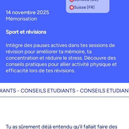
Suisse [FR]
14 novembre 2025
Mémorisation
Sport et révisions
Intègre des pauses actives dans tes sessions de
révision pour améliorer ta mémoire, ta
concentration et réduire le stress. Découvre des
conseils pratiques pour allier activité physique et
efficacité lors de tes révisions.
TS -
CONSEILS ETUDIANTS -
CONSEILS ETUDIANTS -
Tu as sûrement déjà entendu qu’il fallait faire des