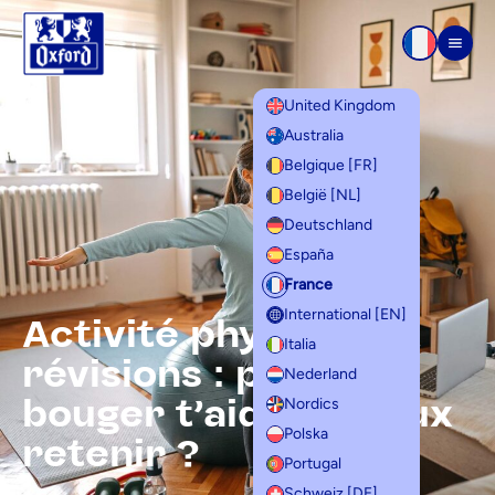
Aller au contenu
Men
United Kingdom
Australia
Belgique [FR]
België [NL]
Deutschland
España
France
International [EN]
Activité physique et
Italia
révisions : pourquoi
Nederland
bouger t’aide à mieux
Nordics
Polska
retenir ?
Portugal
Schweiz [DE]