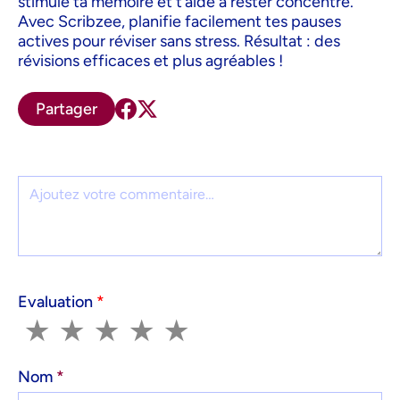
stimule ta mémoire et t’aide à rester concentré.
Avec Scribzee, planifie facilement tes pauses
actives pour réviser sans stress. Résultat : des
révisions efficaces et plus agréables !
Partager
Commentaire
Evaluation
*
1
2
3
4
5
★
★
★
★
★
Nom
*