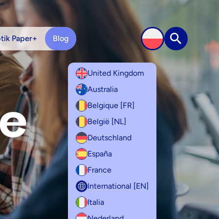
tik Paper+
Blog
Wyszukiwa
United Kingdom
Australia
e
Belgique [FR]
België [NL]
Deutschland
España
France
International [EN]
Italia
Nederland