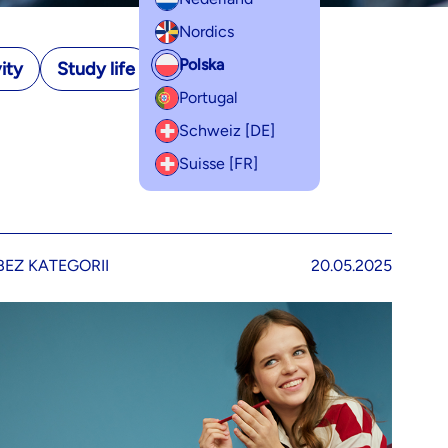
Nordics
Polska
ity
Study life
Wydajność
Portugal
Schweiz [DE]
Suisse [FR]
BEZ KATEGORII
20.05.2025