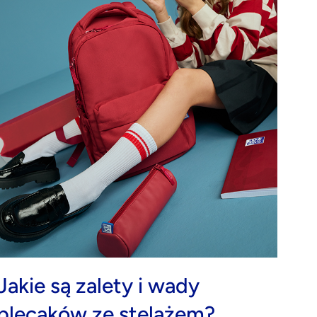
Jakie są zalety i wady
plecaków ze stelażem?