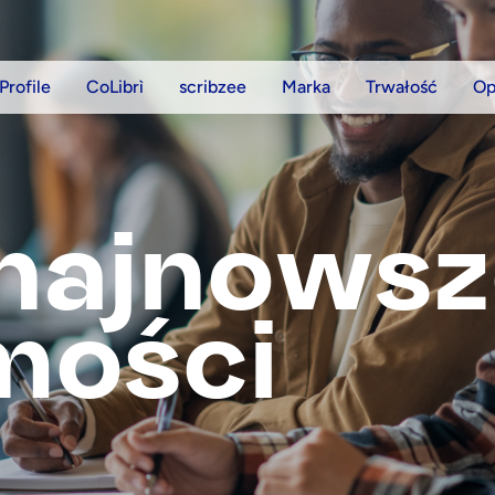
Profile
CoLibrì
scribzee
Marka
Trwałość
Op
najnowsz
mości