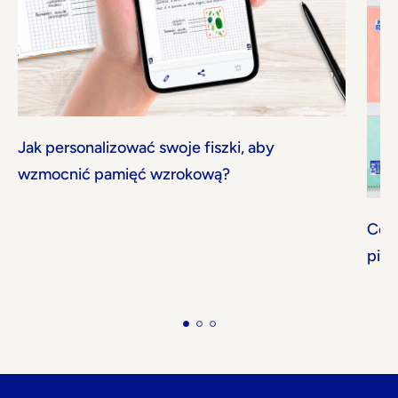
Jak personalizować swoje fiszki, aby
wzmocnić pamięć wzrokową?
Co 
pier