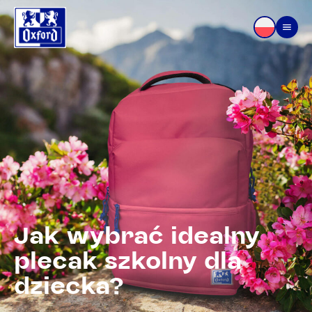
Przejdź do treści
Men
Jak wybrać idealny
plecak szkolny dla
dziecka?