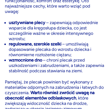
funkcjonalność, komfort oraz estetykę. Oto
najważniejsze cechy, które warto wziąć pod
uwagę:
usztywniane plecy
– zapewniają odpowiednie
wsparcie dla kręgosłupa dziecka, co jest
szczególnie ważne w okresie intensywnego
wzrostu;
regulowane, szerokie szelki
– umożliwiają
dopasowanie plecaka do wzrostu dziecka i
równomierne rozłożenie ciężaru;
wzmocnione dno
– chroni plecak przed
uszkodzeniami i zabrudzeniami, a także zapewnia
stabilność podczas stawiania na ziemi.
Pamiętaj, że plecak powinien być wykonany z
materiałów odpornych na zabrudzenia i łatwych do
czyszczenia.
Warto również zwrócić uwagę na
obecność elementów odblaskowych
, które
zwiększają widoczność dziecka na drodze,
zwłaszcza w okresie jesienno-zimowym.