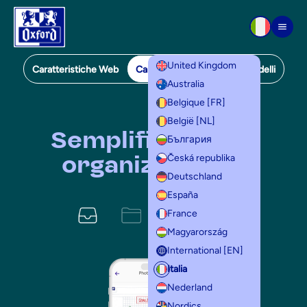
Vai al contenuto
Men
United Kingdom
Caratteristiche Web
Caratteristiche Mobili
Modelli
Australia
Mobile Features
Belgique [FR]
België [NL]
Semplifica la tua
България
organizzazione
Česká republika
Deutschland
España
France
Magyarország
International [EN]
Italia
Nederland
Nordics