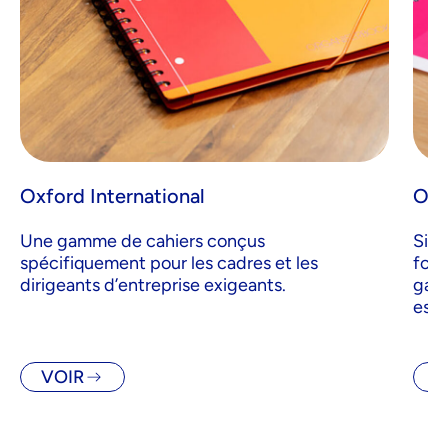
Oxford International
Oxf
Une gamme de cahiers conçus
Si v
spécifiquement pour les cadres et les
fonc
dirigeants d’entreprise exigeants.
gamm
est 
VOIR
V