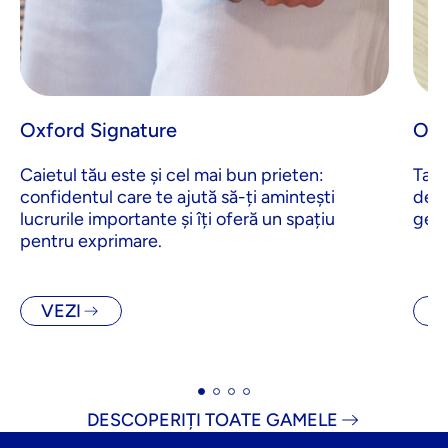
Oxford Signature
Oxf
Caietul tău este și cel mai bun prieten:
Task
confidentul care te ajută să-ți amintești
de o
lucrurile importante și îți oferă un spațiu
gest
pentru exprimare.
VEZI
V
DESCOPERIȚI TOATE GAMELE