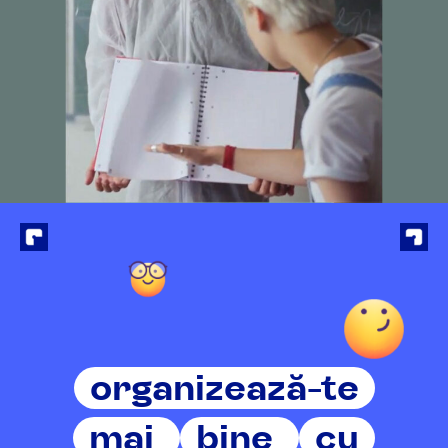
organizează-te
mai
bine
cu