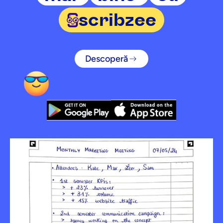
scribzee
Descoperă