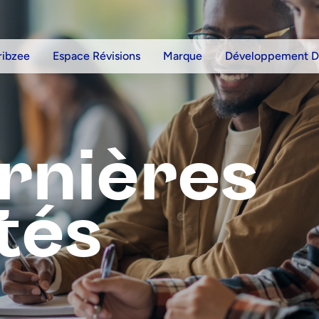
ribzee
Espace Révisions
Marque
Développement D
rnières
tés