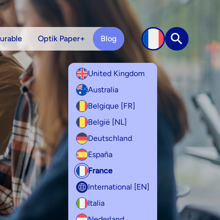
urable
Optik Paper+
Blog
Recherche
United Kingdom
Australia
Belgique [FR]
België [NL]
Deutschland
España
France
International [EN]
Italia
Nederland