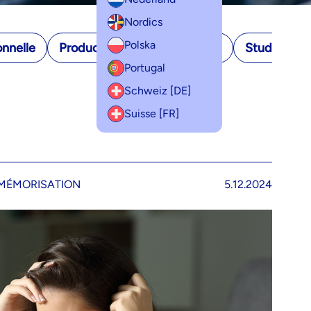
Nordics
Polska
onnelle
Productivité
Productivity
Study life
Portugal
Schweiz [DE]
Suisse [FR]
MÉMORISATION
5.12.2024