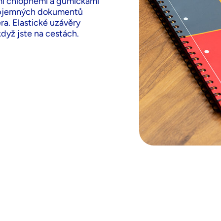
mi chlopněmi a gumičkami
objemných dokumentů
a. Elastické uzávěry
když jste na cestách.