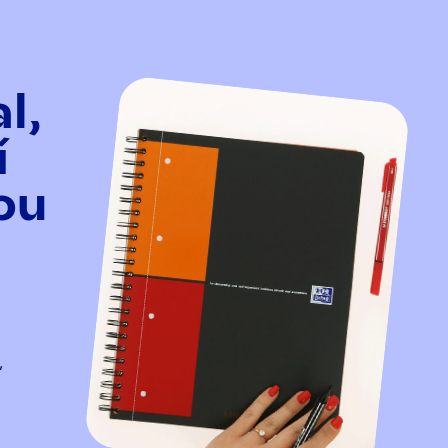
l,
í
ou
,