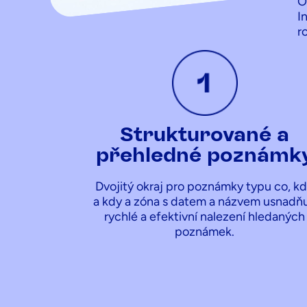
O
I
r
Strukturované a
přehledné poznámk
Dvojitý okraj pro poznámky typu co, k
a kdy a zóna s datem a názvem usnadňu
rychlé a efektivní nalezení hledaných
poznámek.