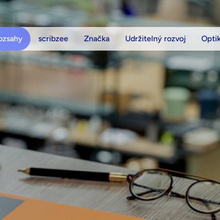
ozsahy
scribzee
Značka
Udržitelný rozvoj
Opti