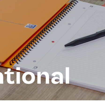
d
tional