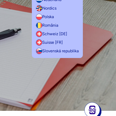
Nordics
Polska
România
Schweiz [DE]
Suisse [FR]
Slovenská republika