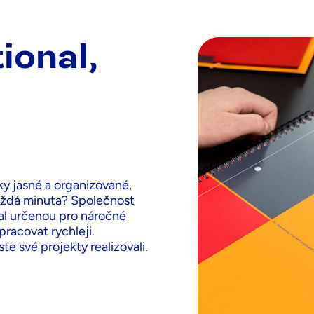
ional,
ky jasné a organizované,
aždá minuta? Společnost
nal určenou pro náročné
pracovat rychleji.
e své projekty realizovali.