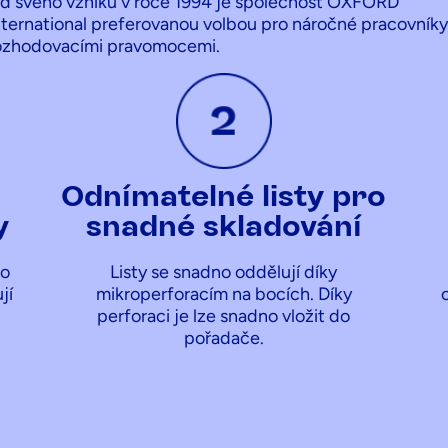
d svého vzniku v roce 1994 je společnost OXFORD
nternational preferovanou volbou pro náročné pracovníky
ozhodovacími pravomocemi.
Odnímatelné listy pro
y
snadné skladování
do
Listy se snadno oddělují díky
jí
mikroperforacím na bocích. Díky
perforaci je lze snadno vložit do
pořadače.