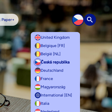
k Paper+
Hledat na
United Kingdom
Belgique [FR]
België [NL]
Česká republika
Deutschland
France
Magyarország
International [EN]
Italia
Nederland