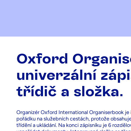
Oxford Organis
univerzální zápi
třídič a složka.
Organizér Oxford International Organiserbook je 
pořádku na služebních cestách, protože obsahuje
třídění a ukládání. Na konci zápisníku je 6 rozděl