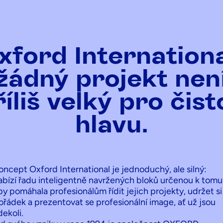
xford Internationa
žádný projekt nen
říliš velký pro čist
hlavu.
oncept Oxford International je jednoduchý, ale silný:
abízí řadu inteligentně navržených bloků určenou k tomu
by pomáhala profesionálům řídit jejich projekty, udržet si
ořádek a prezentovat se profesionální image, ať už jsou
dekoli.