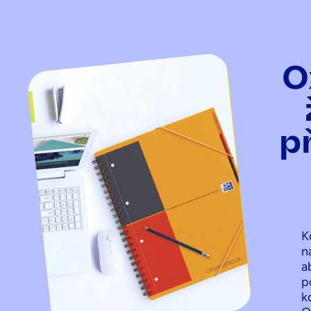
O
p
K
n
a
p
k