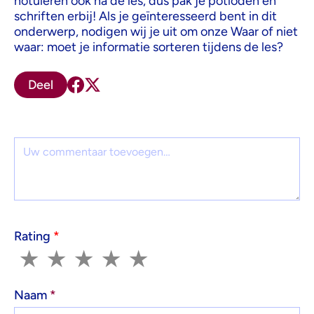
notuleren ook na de les, dus pak je potloden en
schriften erbij! Als je geïnteresseerd bent in dit
onderwerp, nodigen wij je uit om onze Waar of niet
waar: moet je informatie sorteren tijdens de les?
Deel
Reactie
Rating
*
1
2
3
4
5
★
★
★
★
★
Naam
*