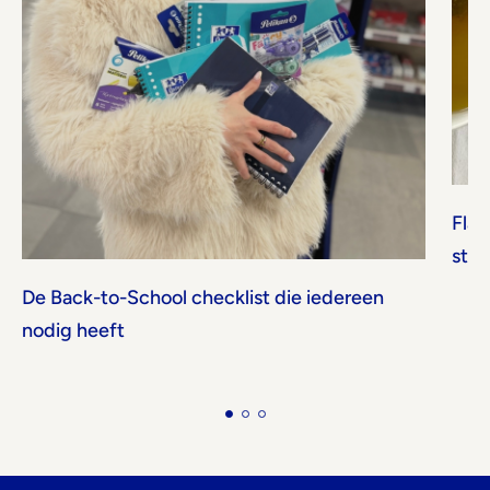
Flas
stu
De Back-to-School checklist die iedereen
nodig heeft