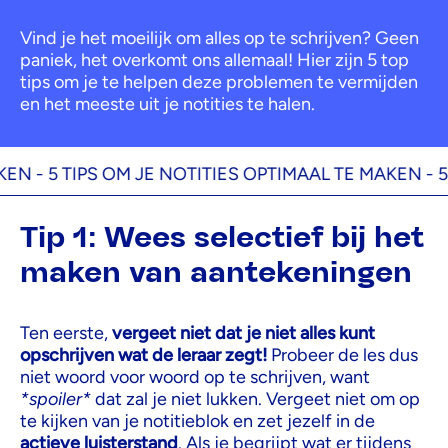
Vind je het moeilijk om alles op te schrijven? Geen
paniek, het overkomt ons allemaal! Hier zijn 5 top
tips om je te helpen deze problemen te vermijden
en het meeste uit je notities te halen.
 -
5 TIPS OM JE NOTITIES OPTIMAAL TE MAKEN -
5 TI
Tip 1: Wees selectief bij het
maken van aantekeningen
Ten eerste,
vergeet niet dat je niet alles kunt
opschrijven wat de leraar zegt!
Probeer de les dus
niet woord voor woord op te schrijven, want
*spoiler*
dat zal je niet lukken. Vergeet niet om op
te kijken van je notitieblok en zet jezelf in de
actieve luisterstand
. Als je begrijpt wat er tijdens