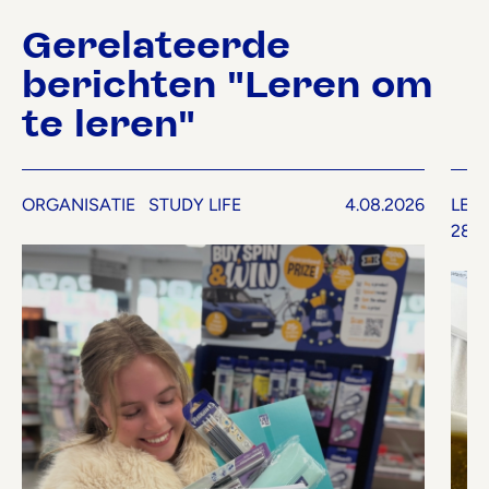
Gerelateerde
berichten "Leren om
te leren"
ORGANISATIE
STUDY LIFE
4.08.2026
LER
28.0