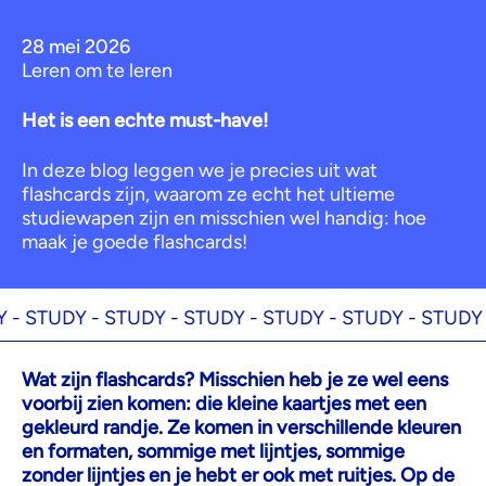
28 mei 2026
Leren om te leren
Het is een echte must-have!
In deze blog leggen we je precies uit wat
flashcards zijn, waarom ze echt het ultieme
studiewapen zijn en misschien wel handig: hoe
maak je goede flashcards!
TUDY -
STUDY -
STUDY -
STUDY -
STUDY -
STUDY -
ST
Wat zijn flashcards?
Misschien heb je ze wel eens
voorbij zien komen: die kleine kaartjes met een
gekleurd randje. Ze komen in verschillende kleuren
en formaten, sommige met lijntjes, sommige
zonder lijntjes en je hebt er ook met ruitjes. Op de