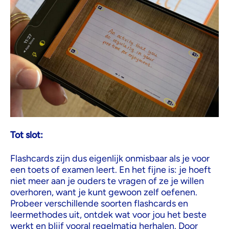
Tot slot:
Flashcards zijn dus eigenlijk onmisbaar als je voor
een toets of examen leert. En het fijne is: je hoeft
niet meer aan je ouders te vragen of ze je willen
overhoren, want je kunt gewoon zelf oefenen.
Probeer verschillende soorten flashcards en
leermethodes uit, ontdek wat voor jou het beste
werkt en blijf vooral regelmatig herhalen. Door