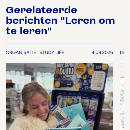
Gerelateerde
berichten "Leren om
te leren"
ORGANISATIE
STUDY LIFE
4.08.2026
LER