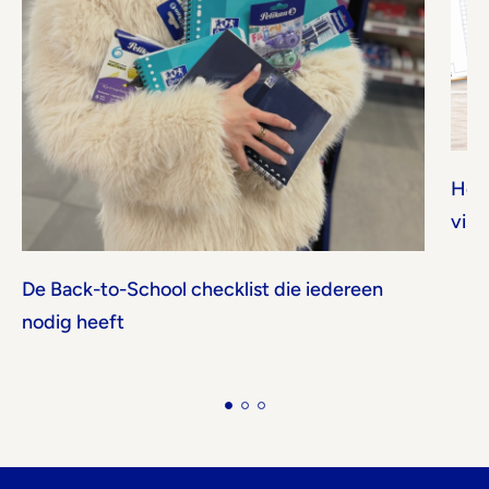
Hoe 
visu
De Back-to-School checklist die iedereen
nodig heeft