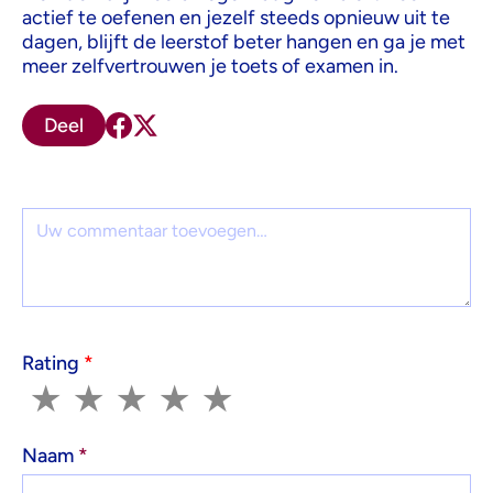
actief te oefenen en jezelf steeds opnieuw uit te
dagen, blijft de leerstof beter hangen en ga je met
meer zelfvertrouwen je toets of examen in.
Deel
Reactie
Rating
*
1
2
3
4
5
★
★
★
★
★
Naam
*