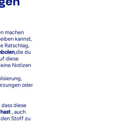
gen
zen machen
reiben kannst,
te Ratschlag,
mbolen
,die du
uf diese
deine Notizen
lisierung,
kürzungen oder
, dass diese
 hast
, auch
r den Stoff zu