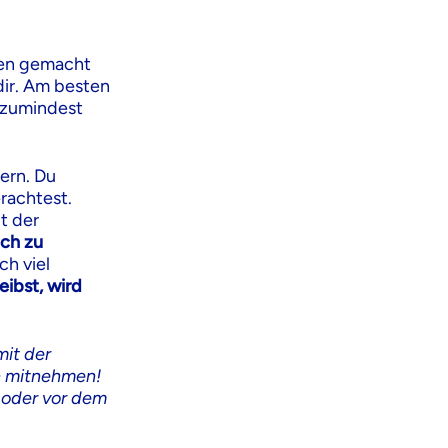
ten gemacht
dir. Am besten
 zumindest
nern. Du
erachtest.
t der
ich zu
ch viel
ibst, wird
mit der
n mitnehmen!
 oder vor dem