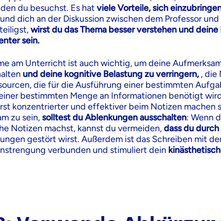
 den du besuchst. Es hat
viele Vorteile, sich einzubringen
t und dich an der Diskussion zwischen dem Professor und
eiligst,
wirst du das Thema besser verstehen und deine
nter sein.
me am Unterricht ist auch wichtig, um deine Aufmerksam
halten
und deine kognitive Belastung zu verringern,
, di
sourcen, die für die Ausführung einer bestimmten Aufga
einer bestimmten Menge an Informationen benötigt wird
rst konzentrierter und effektiver beim Notizen machen s
m zu sein,
solltest du Ablenkungen ausschalten
: Wenn 
che Notizen machst, kannst du vermeiden,
dass du durch
ungen gestört wirst. Außerdem ist das Schreiben mit de
Anstrengung verbunden und stimuliert dein
kinästhetisc