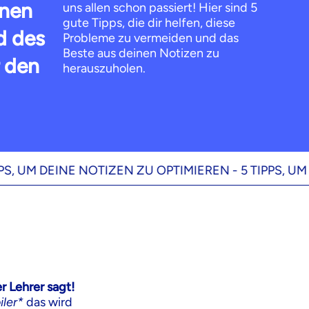
inen
uns allen schon passiert! Hier sind 5
gute Tipps, die dir helfen, diese
d des
Probleme zu vermeiden und das
Beste aus deinen Notizen zu
r den
herauszuholen.
 DEINE NOTIZEN ZU OPTIMIEREN -
5 TIPPS, UM DEINE
r Lehrer sagt!
iler*
das wird