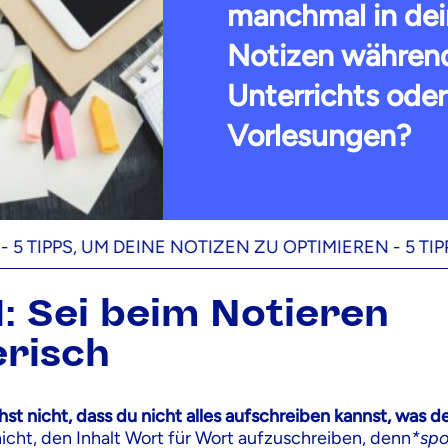
manchmal in de
Notizen währen
Unterrichts ode
Vorlesungen?
PS, UM DEINE NOTIZEN ZU OPTIMIEREN -
5 TIPPS, UM
1: Sei beim Notieren
risch
st nicht, dass du nicht alles aufschreiben kannst, was de
nicht, den Inhalt Wort für Wort aufzuschreiben, denn
*spo