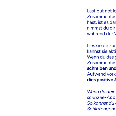
Last but not l
Zusammenfasse
hast, ist es d
nimmst du dir
während der W
Lies sie dir z
kannst sie akt
Wenn du das g
Zusammenfass
schreiben und
Aufwand vor
dies positive
Wenn du deine
scribzee-App
So kannst du 
Schlafengehe