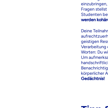
einzubringen,
Fragen stells
Studenten bet
werden kohäre
Deine Teilnah
aufrechtzuer
geistigen Res
Verarbeitung 
Worten: Du wi
Um aufmerksa
handschriftli
Benachrichtig
körperlicher 
Gedächtnis!