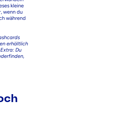
eses kleine
r, wenn du
dich während
lashcards
en erhältlich
 Extra: Du
ederfinden,
noch