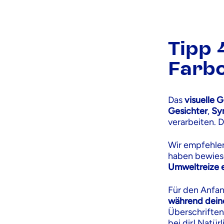
Tipp 
Farb
Das
visuelle 
Gesichter
,
Sy
verarbeiten. 
Wir empfehlen
haben bewies
Umweltreize e
Für den Anfan
während deine
Überschriften,
bei dir! Natü