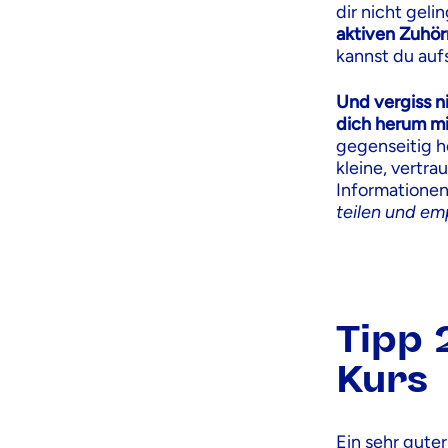
dir nicht gel
aktiven Zuhö
kannst du auf
Und vergiss ni
dich herum m
gegenseitig h
kleine, vertr
Informatione
teilen und e
Tipp 
Kurs
Ein sehr guter