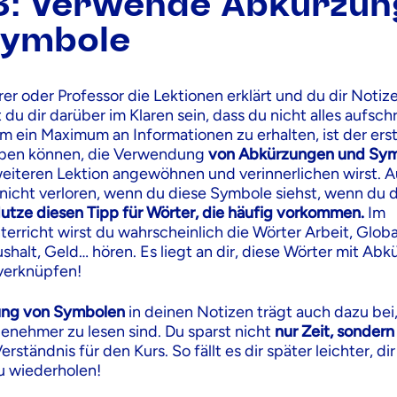
3: Verwende Abkürzun
Symbole
er oder Professor die Lektionen erklärt und du dir Noti
t du dir darüber im Klaren sein, dass du nicht alles aufsch
Um ein Maximum an Informationen zu erhalten, ist der ers
geben können, die Verwendung
von Abkürzungen und Sy
 weiteren Lektion angewöhnen und verinnerlichen wirst. A
 nicht verloren, wenn du diese Symbole siehst, wenn du 
utze diesen Tipp für Wörter, die häufig vorkommen.
Im
erricht wirst du wahrscheinlich die Wörter Arbeit, Globa
shalt, Geld… hören. Es liegt an dir, diese Wörter mit Ab
verknüpfen!
ng von Symbolen
in deinen Notizen trägt auch dazu bei
genehmer zu lesen sind. Du sparst nicht
nur Zeit, sondern
erständnis für den Kurs. So fällt es dir später leichter, di
u wiederholen!