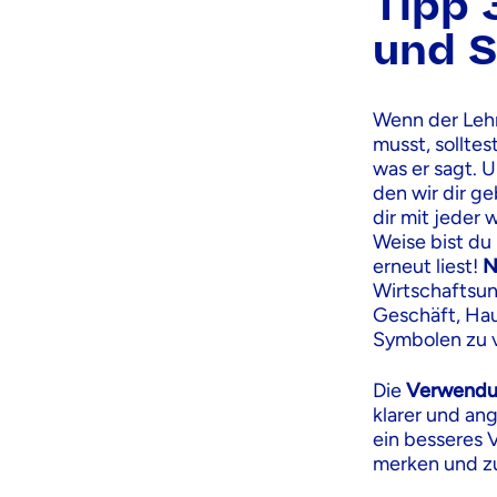
Tipp 
und 
Wenn der Lehr
musst, solltes
was er sagt. 
den wir dir 
dir mit jeder
Weise bist du
erneut liest!
N
Wirtschaftsunt
Geschäft, Hau
Symbolen zu 
Die
Verwendu
klarer und an
ein besseres V
merken und z