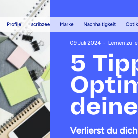
Profile
scribzee
Marke
Nachhaltigkeit
Optik
09 Juli 2024
-
Lernen zu l
5 Tip
Opti
deine
Verlierst du dich