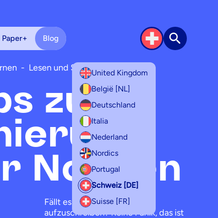
 Paper+
Blog
Suche
ernen
-
Lesen und Schreiben
United Kingdom
ps zur
België [NL]
Deutschland
mierung
Italia
Nederland
r Notizen
Nordics
Portugal
Schweiz [DE]
Fällt es dir schwer, alles
Suisse [FR]
aufzuschreiben? Keine Panik, das ist