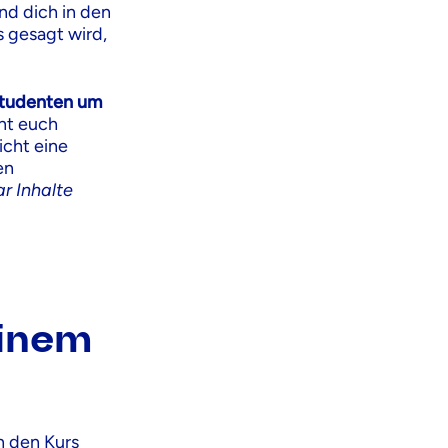
nd dich in den
s gesagt wird,
 Studenten um
nnt euch
icht eine
en
ar Inhalte
einem
in den Kurs