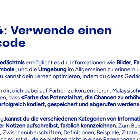
4: Verwende einen
code
Gedächtnis
ermöglicht es dir, Informationen wie
Bilder
,
Fa
mbole
, und die
Umgebung
im Allgemeinen zu erinnern 
Du kannst dein Lernen optimieren, indem du dieses Gedäc
 dir, dich dabei auf Farben zu konzentrieren. Malaysisch
en, dass
«Farbe das Potenzial hat, die Chancen zu erhöh
rfolgreich kodiert, gespeichert und abgerufen werden»
g,
kannst du die verschiedenen Kategorien von Informat
r Notizen aufschreibst, farblich kennzeichnen.
Zum Beis
 Zwischenüberschriften, Definitionen, Beispiele, Zitate…
rlich musst du deine Notizen nicht in einen Regenbogen 