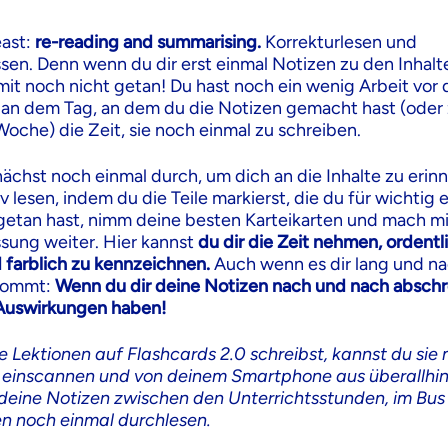
east:
re-reading and summarising.
Korrekturlesen und
n. Denn wenn du dir erst einmal Notizen zu den Inhal
amit noch nicht getan! Du hast noch ein wenig Arbeit vor 
 an dem Tag, an dem du die Notizen gemacht hast (oder
oche) die Zeit, sie noch einmal zu schreiben.
unächst noch einmal durch, um dich an die Inhalte zu erin
iv lesen, indem du die Teile markierst, die du für wichtig 
etan hast, nimm deine besten Karteikarten und mach mi
ung weiter. Hier kannst
du dir die Zeit nehmen, ordentl
 farblich zu kennzeichnen.
Auch wenn es dir lang und na
kommt:
Wenn du dir deine Notizen nach und nach abschre
 Auswirkungen haben!
 Lektionen auf Flashcards 2.0 schreibst, kannst du sie 
 einscannen und von deinem Smartphone aus überallhi
deine Notizen zwischen den Unterrichtsstunden, im Bus
n noch einmal durchlesen.