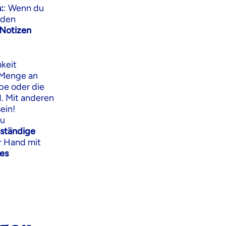
:
: Wenn du
 den
 Notizen
keit
e Menge an
be oder die
. Mit anderen
ein!
du
 ständige
r Hand mit
hes