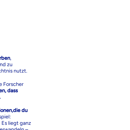
rben
,
und zu
htnis nutzt.
e Forscher
en, dass
.
ionen,die du
piel:
 Es liegt ganz
verwandeln –