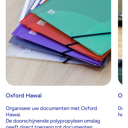
Oxford Hawaï
Oxf
Organiseer uw documenten met Oxford
Door
Hawai.
het 
De doorschijnende polypropyleen omslag
geeft direct toegang tot documenten.