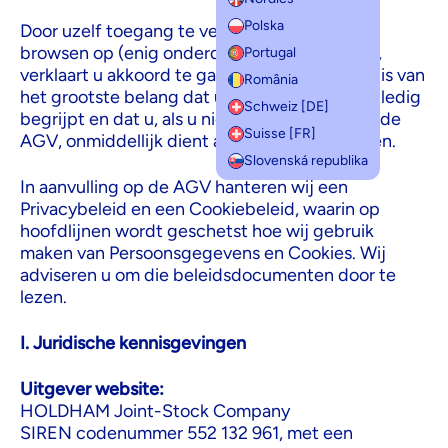
Polska
Door uzelf toegang te verschaffen tot en te
browsen op (enig onderdeel van) de Website,
Portugal
verklaart u akkoord te gaan met de AGV. Het is van
România
het grootste belang dat u het voorgaande volledig
Schweiz [DE]
begrijpt en dat u, als u niet akkoord gaat met de
Suisse [FR]
AGV, onmiddellijk dient af te zien van browsen.
Slovenská republika
In aanvulling op de AGV hanteren wij een
Privacybeleid en een Cookiebeleid, waarin op
hoofdlijnen wordt geschetst hoe wij gebruik
maken van Persoonsgegevens en Cookies. Wij
adviseren u om die beleidsdocumenten door te
lezen.
I. Juridische kennisgevingen
Uitgever website:
HOLDHAM Joint-Stock Company
SIREN codenummer 552 132 961, met een