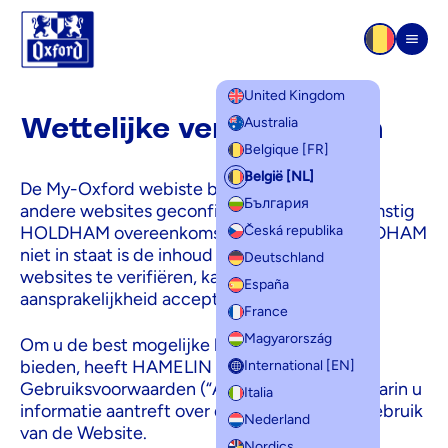
Overslaan naar inhoud
Men
United Kingdom
Wettelijke vermeldingen
Wettelijke vermeldingen
Australia
Belgique [FR]
België [NL]
De My-Oxford webiste bevat hyperlinks naar
България
andere websites geconfigureerd overeenkomstig
HOLDHAM overeenkomst. Echter, daar HOLDHAM
Česká republika
niet in staat is de inhoud van deze bezochte
Deutschland
websites te verifiëren, kan zij hiervoor geen
España
aansprakelijkheid accepteren.
France
Magyarország
Om u de best mogelijke browser-ervaring te
bieden, heeft HAMELIN deze Algemene
International [EN]
Gebruiksvoorwaarden (“AGV”) opgesteld, waarin u
Italia
informatie aantreft over de content en het gebruik
Nederland
van de Website.
Nordics