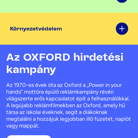
Környezetvédelem
Az OXFORD hirdetési
kampány
Az 1970-es évek óta az Oxford a „Power in your
hands” mottóra épülő reklámkampány révén
világszerte erős kapcsolatot épít a felhasználókkal.
A legújabb reklámfilmekben az Oxford, amely hű
társa az iskolai éveknek, segít a diákoknak
megtalálni a hozzájuk legjobban illő füzetet, naplót
vagy mappát.