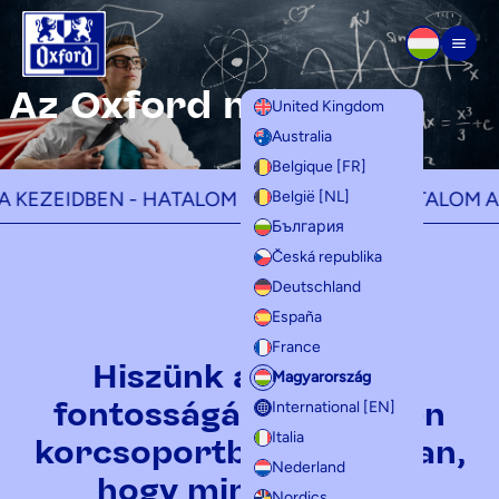
Tovább a tartalomra
Men
Az Oxford márka
United Kingdom
Australia
Belgique [FR]
ZEIDBEN -
HATALOM A KEZEIDBEN -
HATALOM A KEZ
België [NL]
България
Česká republika
Deutschland
España
France
Hiszünk az oktatás
Magyarország
fontosságában, minden
International [EN]
Italia
korcsoportban, és abban,
Nederland
hogy mindannyian
Nordics