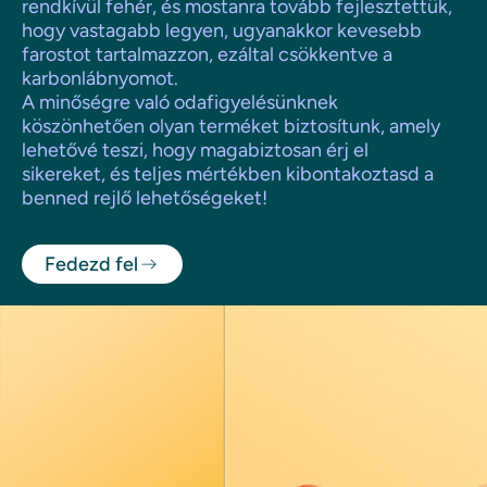
rendkívül fehér, és mostanra tovább fejlesztettük,
hogy vastagabb legyen, ugyanakkor kevesebb
farostot tartalmazzon, ezáltal csökkentve a
karbonlábnyomot.
A minőségre való odafigyelésünknek
köszönhetően olyan terméket biztosítunk, amely
lehetővé teszi, hogy magabiztosan érj el
sikereket, és teljes mértékben kibontakoztasd a
benned rejlő lehetőségeket!
Fedezd fel