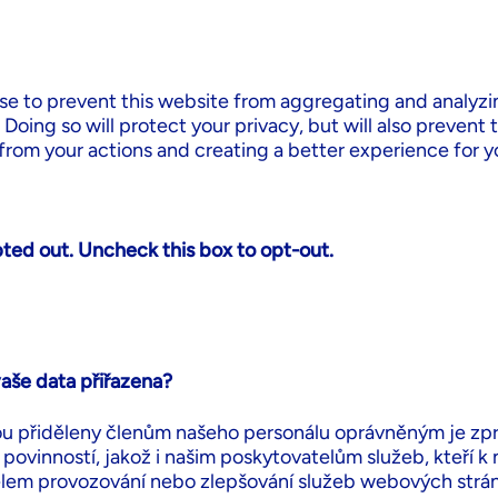
tj. vaše e-mailová adresa, vaše jméno a příjmení a vaše IP
e to prevent this website from aggregating and analyzi
 Doing so will protect your privacy, but will also prevent
 from your actions and creating a better experience for 
pted out. Uncheck this box to opt-out.
aše data přiřazena?
ou přiděleny členům našeho personálu oprávněným je zp
povinností, jakož i našim poskytovatelům služeb, kteří k 
elem provozování nebo zlepšování služeb webových strá