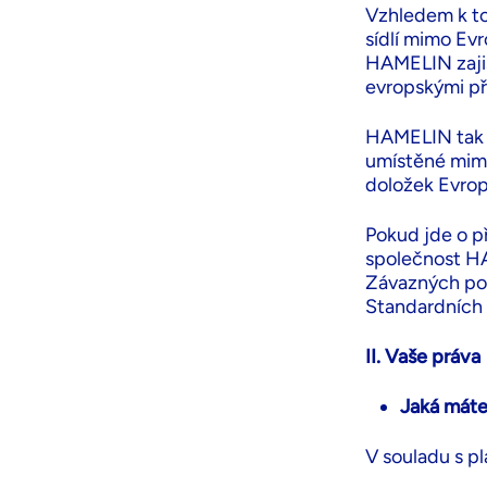
Vzhledem k to
sídlí mimo Ev
HAMELIN zajiš
evropskými př
HAMELIN tak d
umístěné mimo
doložek Evrop
Pokud jde o p
společnost HA
Závazných pod
Standardních 
II. Vaše práva
Jaká máte
V souladu s pl