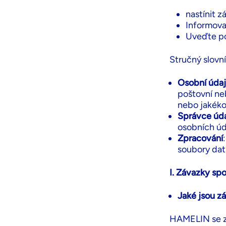
nastínit 
Informova
Uveďte po
Stručný slovní
Osobní úda
poštovní neb
nebo jakékol
Správce úd
osobních úd
Zpracování
soubory dat,
I. Závazky s
Jaké jsou z
HAMELIN se za