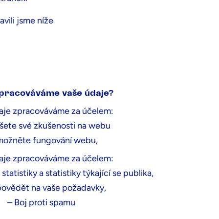
vili jsme níže
Proč zpracováváme vaše údaje?
pracováváme vaše údaje?
aje zpracováváme za účelem:
Tyto údaje zpracováváme za účelem:
pšete své zkušenosti na webu
‐ Vylepšete své zkušenosti na webu
možněte fungování webu,
‐ Umožněte fungování webu,
aje zpracováváme za účelem:
statistiky a statistiky týkající se publika,
Tyto údaje zpracováváme za účelem:
ovědět na vaše požadavky,
– Boj proti spamu
– získat technické statistiky a statistiky týkající 