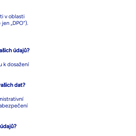
 v oblasti
 jen „DPO“).
ašich údajů?
 k dosažení
ašich dat?
istrativní
 zabezpečení
 údajů?