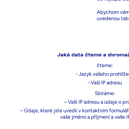
Abychom vám p
uvedenou tab
Jaká data
Jaká data čteme a shroma
čteme:
čteme:
‐ Jazyk vašeho prohlíž
‐ Jazyk vašeho prohlížeče
‐ Vaši IP adresu
‐ Vaši IP adresu
Sbíráme:
– Vaši IP adresu a údaje o pro
– Údaje, které jste uvedli v kontaktním formuláři
Sbíráme:
vaše jméno a příjmení a vaše I
– Vaši IP adresu a údaje o prohlížení.