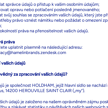
at správce údajů o přístup k vašim osobním údajům;
ovat opravu nebo potlačení posledně jmenovaného;
t svůj souhlas se zpracováním vašich údajů, který jste př
otřeby právo vznést námitku nebo požádat o omezení zp
;
okolností práva na přenositelnost vašich údajů.
vá práva
ete uplatnit písemně na následující adresu:
ivacy@hamelinbrands.zendesk.com
í vašich údajů
vědný za zpracování vašich údajů?
ů je společnost HOLDHAM, jejíž hlavní sídlo se nachází 
s, 14200 HEROUVILLE SAINT CLAIR („my“).
šich údajů je založeno na našem oprávněném zájmu pos
užby a získávat statistiky o návštěvách našich webových 