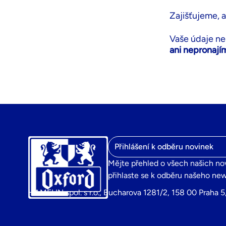
Zajišťujeme, 
Vaše údaje n
ani nepronaj
E-mailová adresa
Mějte přehled o všech našich no
přihlaste se k odběru našeho new
HAMELIN spol. s r.o., Bucharova 1281/2, 158 00 Praha 