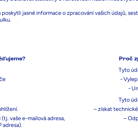
oskytli jasné informace o zpracování vašich údajů, sesta
ulku.
 čteme a shromažďujeme?
žďujeme?
Proč z
Tyto úd
eče
‐ Vyle
‐ U
Tyto úd
hlížení.
– získat technické 
 (tj. vaše e-mailová adresa,
– Odp
P adresa).