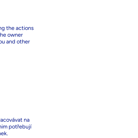
– Odpovědět na vaše požadavky,
 adresa).
– Boj proti spamu
ng the actions
 the owner
you and other
racovávat na
nim potřebují
nek.