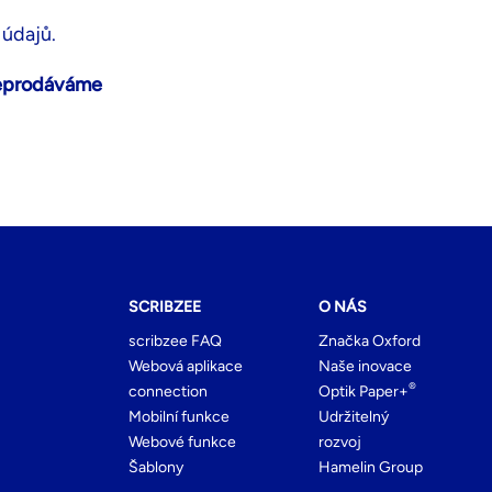
 údajů.
neprodáváme
SCRIBZEE
O NÁS
scribzee FAQ
Značka Oxford
Webová aplikace
Naše inovace
®
connection
Optik Paper+
Mobilní funkce
Udržitelný
Webové funkce
rozvoj
Šablony
Hamelin Group