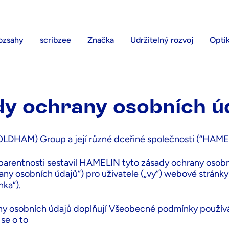
ozsahy
scribzee
Značka
Udržitelný rozvoj
Opti
chrany o
y ochrany osobních ú
DHAM) Group a její různé dceřiné společnosti (“HAME
parentnosti sestavil HAMELIN tyto zásady ochrany osob
any osobních údajů“) pro uživatele („vy“) webové strán
nka“).
ny osobních údajů doplňují Všeobecné podmínky použí
 se o to