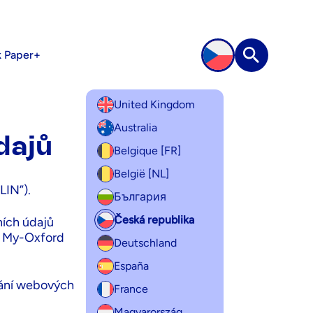
k Paper+
Hledat na
United Kingdom
sobních 
Australia
dajů
Belgique [FR]
België [NL]
LIN”).
България
Česká republika
ních údajů
ky My-Oxford
Deutschland
España
vání webových
France
Magyarország