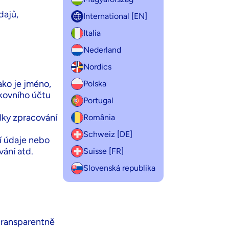
dajů,
International [EN]
Italia
Nederland
Nordics
jako je jméno,
Polska
nkovního účtu
Portugal
dky zpracování
România
Schweiz [DE]
ní údaje nebo
vání atd.
Suisse [FR]
Slovenská republika
transparentně