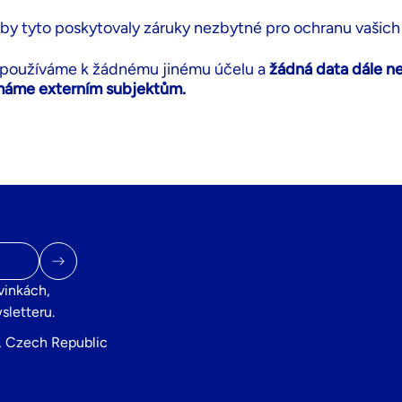
aby tyto poskytovaly záruky nezbytné pro ochranu vašich
epoužíváme k žádnému jinému účelu a
žádná data dále 
ímáme externím subjektům.
vinkách,
sletteru.
5, Czech Republic