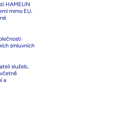
osti HAMELIN
zemí mimo EU.
ené
olečnosti
ích smluvních
teli služeb,
 včetně
í a