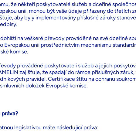
mu, že někteří poskytovatelé služeb a dceřiné společn
ropskou unii, mohou být vaše údaje přiřazeny do třetích 
ťuje, aby byly implementovány příslušné záruky stanov
edpisy.
ohlíží na veškeré převody prováděné na své dceřiné sp
 Evropskou unii prostřednictvím mechanismu standardn
ské komise.
řevody prováděné poskytovateli služeb a jejich poskytova
MELIN zajišťuje, že spadají do rámce příslušných záruk,
nikových pravidel, Certifikace štítu na ochranu soukrom
smluvních doložek Evropské komise.
 práva?
atnou legislativou máte následující práva: