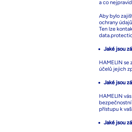
a co nejpravid
Aby bylo zaji
ochrany údajů
Ten lze kontak
data.protect
Jaké jsou z
HAMELIN se z
účelů jejich z
Jaké jsou z
HAMELIN vás i
bezpečnostní 
přístupu k va
Jaké jsou z