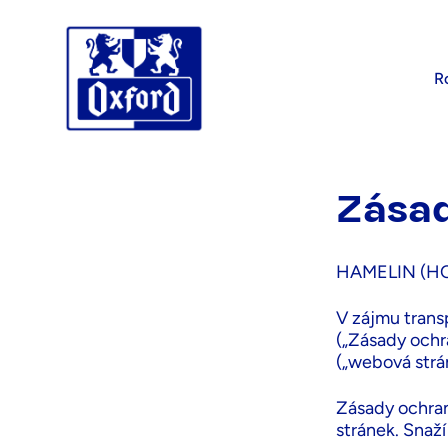
Přeskočit na obsah
R
Zásady o
Zásad
HAMELIN (HOL
V zájmu trans
(„Zásady ochr
(„webová strá
Zásady ochra
stránek. Snaží