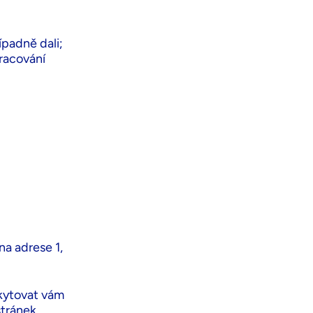
ípadně dali;
racování
na adrese 1,
kytovat vám
stránek.