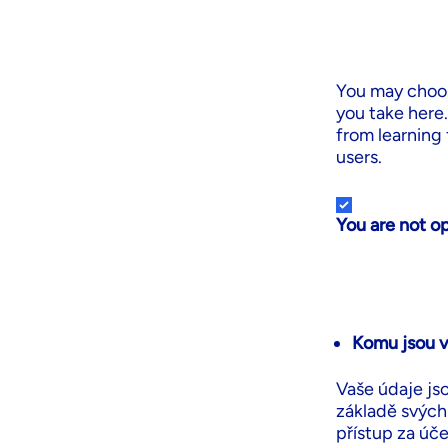
– Údaje, které jste uvedli v kontaktním formuláři (
You may choos
you take here.
from learning
users.
You are not o
Komu jsou v
Vaše údaje js
základě svých 
přístup za úč