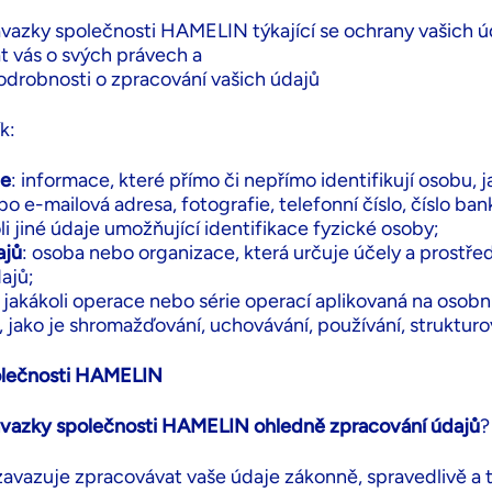
závazky společnosti HAMELIN týkající se ochrany vašich ú
t vás o svých právech a
drobnosti o zpracování vašich údajů
k:
je
: informace, které přímo či nepřímo identifikují osobu, 
o e-mailová adresa, fotografie, telefonní číslo, číslo ba
i jiné údaje umožňující identifikace fyzické osoby;
ajů
: osoba nebo organizace, která určuje účely a prostře
ajů;
: jakákoli operace nebo série operací aplikovaná na osob
 jako je shromažďování, uchovávání, používání, strukturo
polečnosti HAMELIN
ávazky společnosti HAMELIN ohledně zpracování údajů
?
vazuje zpracovávat vaše údaje zákonně, spravedlivě a 