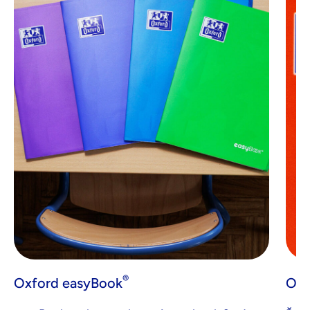
®
Oxford easyBook
Oxf