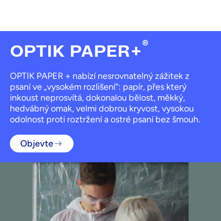
®
OPTIK PAPER+
OPTIK PAPER + nabízí nesrovnatelný zážitek z
psaní ve „vysokém rozlišení“: papír, přes který
inkoust neprosvítá, dokonalou bělost, měkký,
hedvábný omak, velmi dobrou kryvost, vysokou
odolnost proti roztržení a ostré psaní bez šmouh.
Objevte