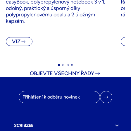
easyBook, polypropylenový notebook 3 v 1,
Řada
odolný, praktický a úsporný díky
orga
polypropylenovému obalu a 2 úložným
rám
kapsám.
VIZ
V
OBJEVTE VŠECHNY ŘADY
E-mailová adresa
SCRIBZEE