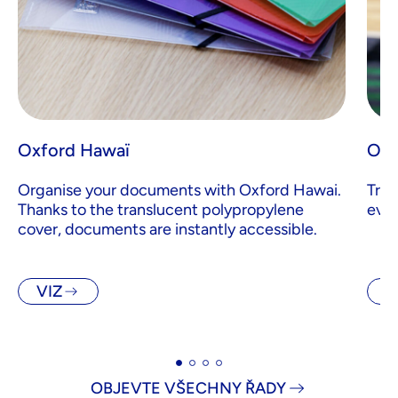
Oxford Hawaï
Oxf
Organise your documents with Oxford Hawai.
Tran
Thanks to the translucent polypropylene
ever
cover, documents are instantly accessible.
VIZ
V
OBJEVTE VŠECHNY ŘADY