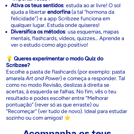
Ativa os teus sentidos
: estuda ao ar livre! O sol
ajuda a libertar
endorfina
(a tal “hormona da
felicidade”) e a app Scribzee funciona em
qualquer lugar. Estuda onde quiseres!
Diversifica os métodos
: usa esquemas, mapas
mentais, flashcards, vídeos, quizzes… Aprende a
ver o estudo como algo positivo!
💡
Queres experimentar o modo Quiz do
Scribzee?
Escolhe a pasta de flashcards (por exemplo: pasta
amarela
Art and Power
) e começa a responder. Tal
como no modo Revisão, deslizas à direita se
acertas, à esquerda se falhas. No fim, vês o teu
resultado e podes escolher entre “Melhorar
pontuação” (rever só as que erraste) ou
“Recomeçar” (ver tudo de novo). Ideal para estudar
sozinho ou com amigos! ⭐
Acompanha os teus