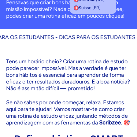
Pensavas que criar bons hábitos de estudo era
Suisse [FR]
missão impossível? Nada disso — com Scribzee,
podes criar uma rotina eficaz em poucos cliques!
 OS ESTUDANTES -
DICAS PARA OS ESTUDANTES -
DI
Tens um horário cheio? Criar uma rotina de estudo
pode parecer impossível. Mas a verdade é que ter
bons hábitos é essencial para aprender de forma
eficaz e ter resultados duradouros. E a boa notícia?
Não é assim tão difícil — prometido!
Se não sabes por onde começar, relaxa. Estamos
aqui para te ajudar! Vamos mostrar-te como criar
uma rotina de estudo eficaz juntando métodos de
aprendizagem com as ferramentas da
Scribzee
. 🎯