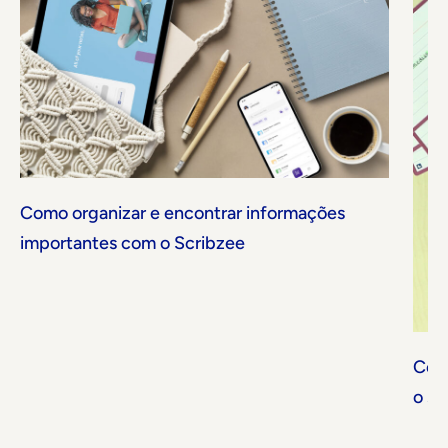
Como organizar e encontrar informações
importantes com o Scribzee
Como
o sc