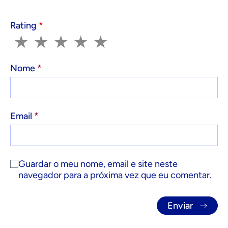
Rating
*
1
2
3
4
5
★
★
★
★
★
Nome
*
Email
*
Guardar o meu nome, email e site neste
navegador para a próxima vez que eu comentar.