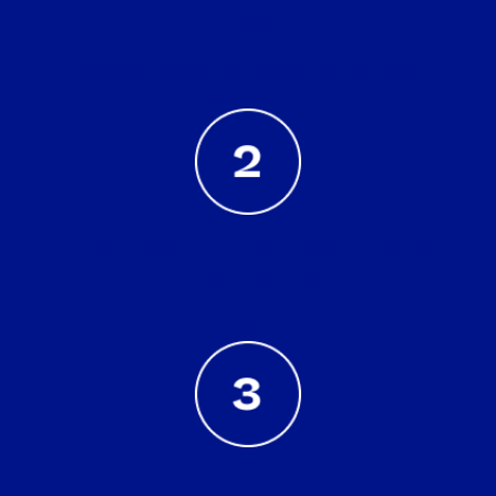
versátil
Podem utilizar-se diferentes técnicas
dependendo do suporte.
Disponível em diversos
formatos
A5, A4 e A3.
Escolhe o produto