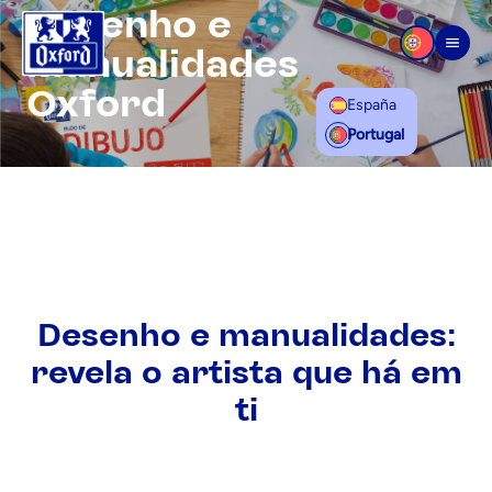
Saltar para o conteúdo
Desenho e
Manualidades
Men
Oxford
España
Portugal
Desenho e manualidades:
revela o artista que há em
ti