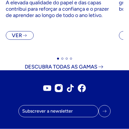
A elevada qualidade do papel e das capas
graç
contribui para reforçar a confiança e o prazer
bols
de aprender ao longo de todo o ano letivo.
VER
V
DESCUBRA TODAS AS GAMAS
Conta no YouTube
Conta no Instagram
Conta no Tiktok
Página do Facebook
Endereço de correio eletrónico