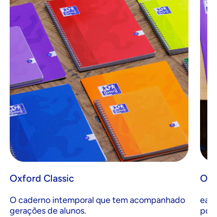
Oxford Classic
Oxf
O caderno intemporal que tem acompanhado
easy
gerações de alunos.
poli