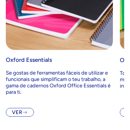
Oxford Essentials
Oxf
Se gostas de ferramentas fáceis de utilizar e
Top 
funcionais que simplificam o teu trabalho, a
mode
gama de cadernos Oxford Office Essentials é
inte
para ti.
VER
V