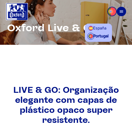
Saltar para o conteúdo
Men
Oxford Live & Go
España
Portugal
LIVE & GO: Organização
elegante com capas de
plástico opaco super
resistente.