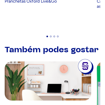
Pranchetas Oxford Live&Go
Cap
asa
Também podes gostar