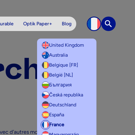
urable
Optik Paper+
Blog
Recherche
United Kingdom
rche
Australia
Belgique [FR]
België [NL]
България
Česká republika
Deutschland
España
France
vec d’autres mots-clés.
Magyarország