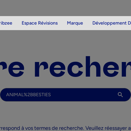
ribzee
Espace Révisions
Marque
Développement D
re reche
Votre recherche
orrespond à vos termes de recherche. Veuillez réessayer a