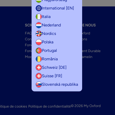
International [EN]
Italia
Nederland
SCRIBZEE
À PROPOS DE NOUS
Nordics
FAQ scribzee
La marque Oxford
Connexion web app
Nos innovations
Polska
Fonctionnalités mobile
Optik Paper+
Portugal
Fonctionnalités web
Développement Durable
Modèles
Le Groupe Hamelin
România
Schweiz [DE]
Suisse [FR]
Slovenská republika
© 2026 My Oxford
itique de cookies
Politique de confidentialité