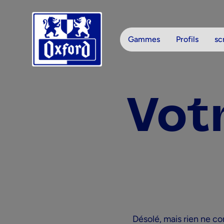
Aller au contenu
Gammes
Profils
sc
Vot
Désolé, mais rien ne c