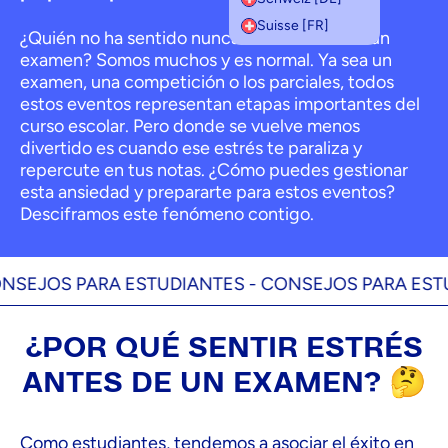
Suisse [FR]
¿Quién no ha sentido nunca estrés antes de un
examen? Somos muchos y es normal. Ya sea un
examen, una competición o los parciales, todos
estos eventos representan etapas importantes del
curso escolar. Pero donde se vuelve menos
divertido es cuando ese estrés te paraliza y
repercute en tus notas. ¿Cómo puedes gestionar
esta ansiedad y prepararte para estos eventos?
Desciframos este fenómeno contigo.
EJOS PARA ESTUDIANTES -
CONSEJOS PARA ESTUD
¿POR QUÉ SENTIR ESTRÉS
ANTES DE UN EXAMEN? 🤔
Como estudiantes, tendemos a asociar el éxito en