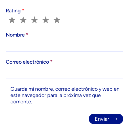
Rating
*
1
2
3
4
5
★
★
★
★
★
Nombre
*
Correo electrónico
*
Guarda mi nombre, correo electrónico y web en
este navegador para la próxima vez que
comente.