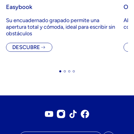
Easybook
Ope
Su encuadernado grapado permite una
Abre
apertura total y cómoda, ideal para escribir sin
comp
obstáculos
DESCUBRE
D
Cuenta Youtube
Cuenta Instagram
Cuenta TikTok
Página de Facebook