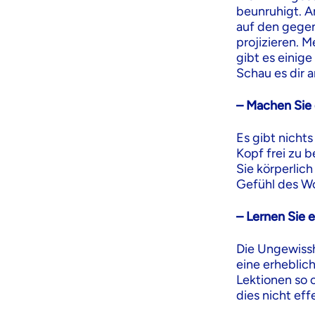
beunruhigt. A
auf den gegen
projizieren. M
gibt es einig
Schau es dir a
– Machen Sie 
Es gibt nicht
Kopf frei zu 
Sie körperlich
Gefühl des Wo
– Lernen Sie e
Die Ungewissh
eine erheblic
Lektionen so o
dies nicht effe