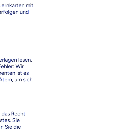
Lernkarten mit
erfolgen und
rlagen lesen,
Fehler: Wir
enten ist es
 Atem, um sich
r das Recht
stes. Sie
n Sie die