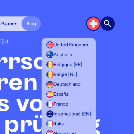
 Paper+
Blog
Suche
é(e)
United Kingdom
rrschen
Australia
Belgique [FR]
hren
België [NL]
Deutschland
s vor
España
France
 prüfung
International [EN]
Italia
Nederland