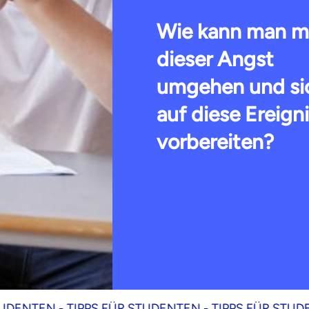
Wie kann man m
dieser Angst
umgehen und si
auf diese Ereign
vorbereiten?
EN -
TIPPS FÜR STUDENTEN -
TIPPS FÜR STUDENTEN 