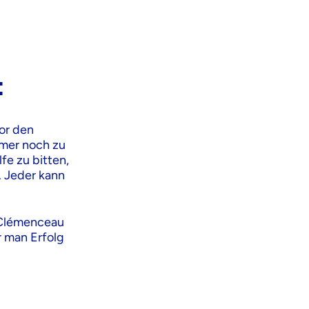
:
vor den
mmer noch zu
fe zu bitten,
. Jeder kann
 Clémenceau
r man Erfolg