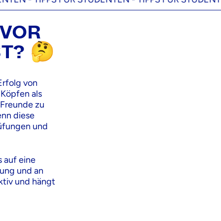
 VOR
T? 🤔
Erfolg von
 Köpfen als
 Freunde zu
enn diese
rüfungen und
 auf eine
bung und an
ktiv und hängt