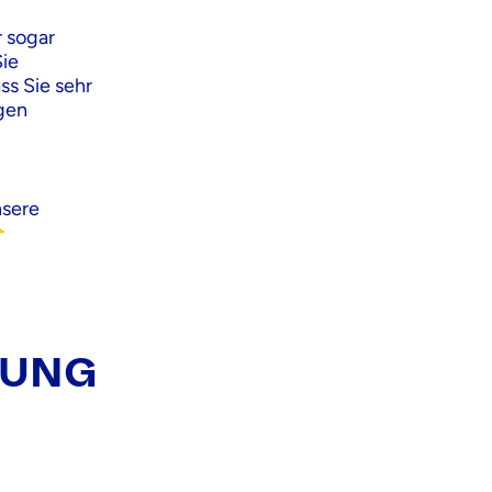
r sogar
Sie
s Sie sehr
ngen
nsere

FUNG