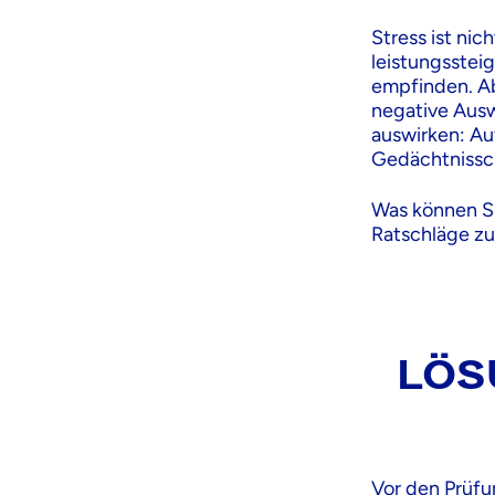
Stress ist ni
leistungsstei
empfinden. Ab
negative Ausw
auswirken: Au
Gedächtnissch
Was können Si
Ratschläge zu
LÖS
Vor den Prüfu