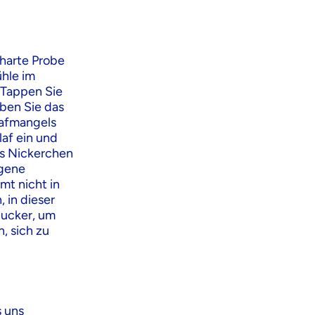
harte Probe
ühle im
 Tappen Sie
aben Sie das
lafmangels
laf ein und
es Nickerchen
ogene
mt nicht in
, in dieser
Zucker, um
, sich zu
s uns