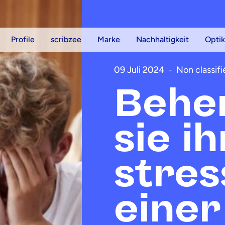
Profile
scribzee
Marke
Nachhaltigkeit
Optik
09 Juli 2024
-
Non classifi
Behe
sie i
stres
einer