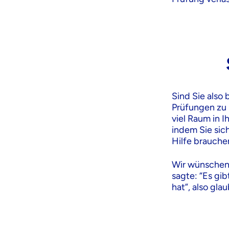
Sind Sie also
Prüfungen zu 
viel Raum in I
indem Sie sic
Hilfe brauchen
Wir wünschen 
sagte: “Es gi
hat”, also gla