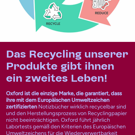
Das Recycling unserer
Produkte gibt ihnen
ein zweites Leben!
Oxford ist die einzige Marke, die garantiert, dass
ihre mit dem Europäischen Umweltzeichen
zertifizierten
Notizbücher wirklich recycelbar sind
und den Herstellungsprozess von Recyclingpapier
nicht beeinträchtigen. Oxford führt jährlich
Labortests gemäß den Kriterien des Europäischen
Umweltzeichens für die Wiederverwertbarkeit