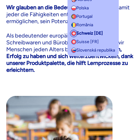
Wir glauben an die Bedeutung von Bildung,
damit
Polska
jeder die Fähigkeiten entwickelt, die es ihm
Portugal
ermöglichen, sein Potenzial auszuschöpfen.
România
Schweiz [DE]
Als bedeutender europäischer Anbieter von
Suisse [FR]
Schreibwaren und Bürobedarf unterstützen wir
Menschen jeden Alters beim L
ernen, Arbeiten,
Slovenská republika
Erfolg zu haben und sich weiterzuentwickeln, dank
unserer Produktpalette, die hilft Lernprozesse zu
erleichtern.