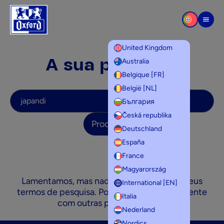
Saltar para o conteúdo
Men
United Kingdom
A sua pesquisa
Australia
Belgique [FR]
België [NL]
A sua pesquisa
България
Česká republika
Procurar
Deutschland
España
France
Magyarország
Lamentamos, mas nada corresponde aos seus
International [EN]
termos de pesquisa. Por favor, tente novamente
Italia
com outras palavras-chave.
Nederland
Nordics