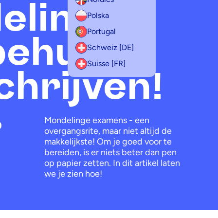
ling...
Polska
Portugal
behulp
Schweiz [DE]
Suisse [FR]
chrijven!
Mondelinge examens - een
p
overgangsrite, maar niet altijd de
makkelijkste! Om je goed voor te
bereiden, is er niets beter dan pen
op papier zetten. In dit artikel laten
we je zien hoe!