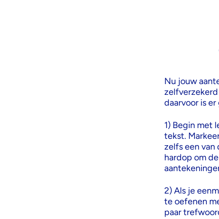
Nu jouw aantek
zelfverzekerd
daarvoor is e
1️) Begin met 
tekst. Markee
zelfs een van
hardop om de 
aantekeningen
2️) Als je ee
te oefenen met
paar trefwoor