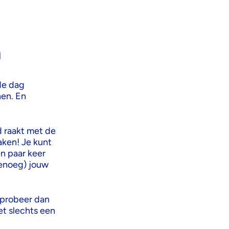
n
de dag
nen. En
d raakt met de
aken! Je kunt
en paar keer
genoeg) jouw
, probeer dan
et slechts een