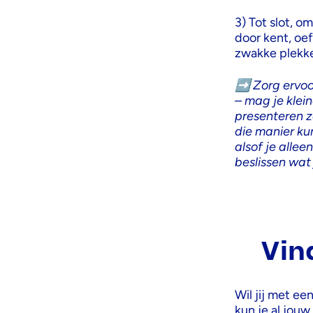
3️) Tot slot, o
door kent, oe
zwakke plekke
➡
Zorg ervoor
– mag je klei
presenteren 
die manier ku
alsof je allee
beslissen wat
Vin
Wil jij met ee
kun je al jou