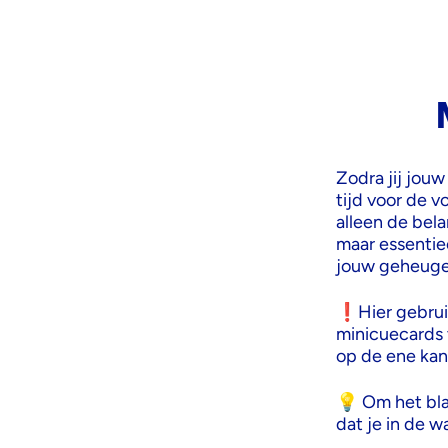
Zodra jij jouw
tijd voor de v
alleen de bela
maar essentiee
jouw geheugen
❗Hier gebruik
minicuecards 
op de ene kan
💡 Om het bla
dat je in de wa