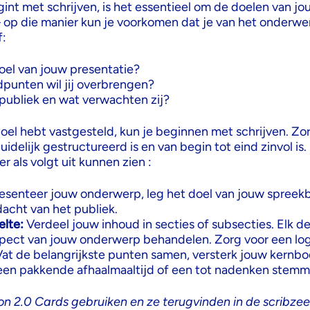
int met schrijven, is het essentieel om de doelen van jo
– op die manier kun je voorkomen dat je van het onderwe
f:
doel van jouw presentatie?
punten wil jij overbrengen?
 publiek en wat verwachten zij?
doel hebt vastgesteld, kun je beginnen met schrijven. Zo
idelijk gestructureerd is en van begin tot eind zinvol is
er als volgt uit kunnen zien :
esenteer jouw onderwerp, leg het doel van jouw spreekb
dacht van het publiek.
lte:
Verdeel jouw inhoud in secties of subsecties. Elk d
spect van jouw onderwerp behandelen. Zorg voor een log
at de belangrijkste punten samen, versterk jouw kernb
een pakkende afhaalmaaltijd of een tot nadenken stemm
ion 2.0 Cards gebruiken
en ze terugvinden in de scribze