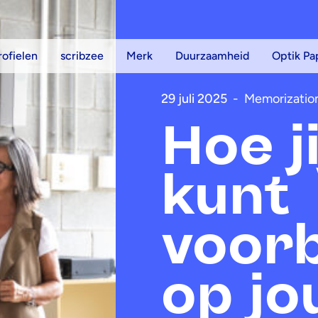
rofielen
scribzee
Merk
Duurzaamheid
Optik Pa
29 juli 2025
-
Memorizatio
Hoe ji
kunt
voor
op j