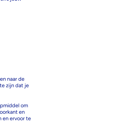
len naar de
e zijn dat je
ulpmiddel om
voorkant en
 en ervoor te