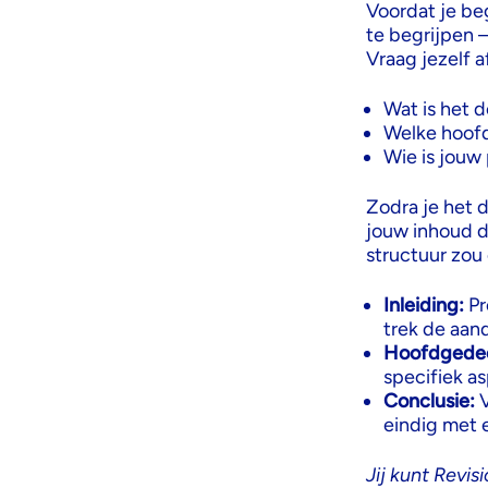
Voordat je beg
te begrijpen 
Vraag jezelf a
Wat is het 
Welke hoofd
Wie is jouw
Zodra je het 
jouw inhoud du
structuur zou 
Inleiding:
Pr
trek de aan
Hoofdgedee
specifiek a
Conclusie:
V
eindig met 
Jij kunt Revis