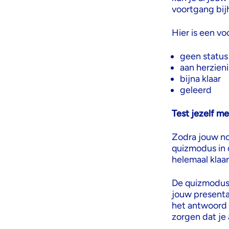
voortgang bi
Hier is een vo
geen status
aan herzien
bijna klaar
geleerd
Test jezelf m
Zodra jouw no
quizmodus in 
helemaal klaa
De quizmodus 
jouw presenta
het antwoord 
zorgen dat je