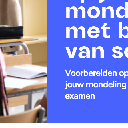
monde
met 
van s
Voorbereiden o
jouw mondeling
examen