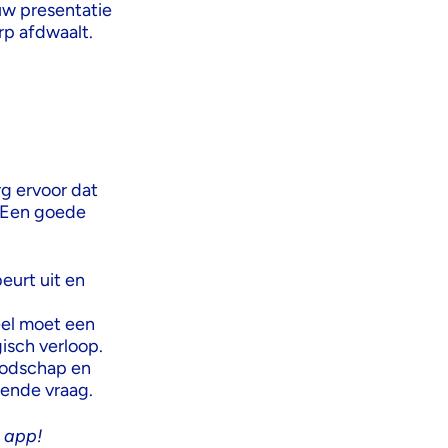
uw presentatie
rp afdwaalt.
rg ervoor dat
. Een goede
eurt uit en
eel moet een
isch verloop.
oodschap en
ende vraag.
e app!