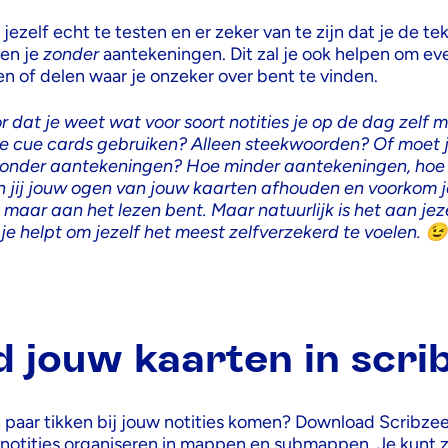
m jezelf echt te testen en er zeker van te zijn dat je de te
fen je
zonder
aantekeningen. Dit zal je ook helpen om ev
n of delen waar je onzeker over bent te vinden.
 dat je weet wat voor soort notities je op de dag zelf
ne cue cards gebruiken?
Alleen steekwoorden?
Of moet 
zonder aantekeningen?
Hoe minder aantekeningen, hoe 
n jij jouw ogen van jouw kaarten afhouden en voorkom je 
n maar aan het lezen bent.
Maar natuurlijk is het aan jez
 je helpt om jezelf het meest zelfverzekerd te voelen.
😉
d jouw kaarten in scri
n paar tikken bij jouw notities komen? Download Scribzee
w notities organiseren in mappen en submappen. Je kunt z