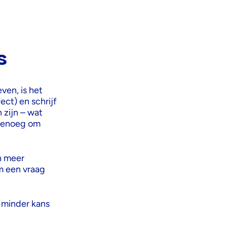
s
ven, is het
ect) en schrijf
 zijn – wat
 genoeg om
n meer
m een vraag
– minder kans