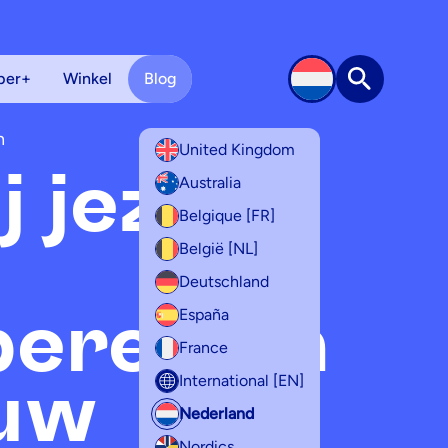
per+
Winkel
Blog
Zoek op
n
United Kingdom
j jezelf
Australia
Belgique [FR]
België [NL]
Deutschland
bereiden
España
France
ouw
International [EN]
Nederland
Nordics