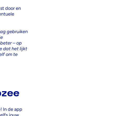
kst door en
entuele
 mag gebruiken
je
beter – op
dat het lijkt
elf om te
bzee
! In de app
elfs jouw